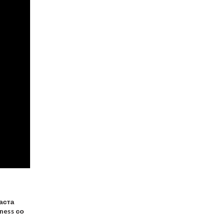
паста
ness со