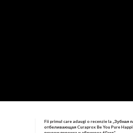
Fii primul care adaugi o recenzie la „Зубная 
отбеливающая Curaprox Be You Pure Happi
вкусом персика и абрикоса 60 мл”