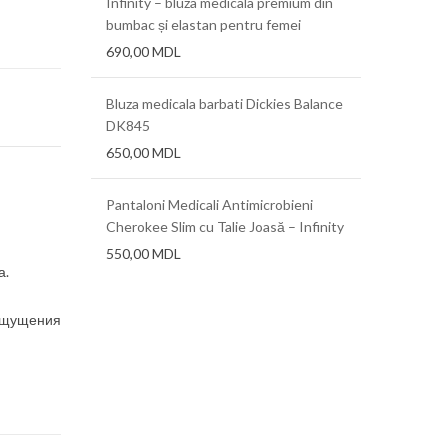
ra FLX 0.76mm
Infinity – bluza medicala premium din
Folii term
bumbac și elastan pentru femei
690,00
MDL
ra AT 0.38mm
Folii term
(.015″)x12
Bluza medicala barbati Dickies Balance
DK845
a 0,625 mm,
Folii term
650,00
MDL
0,76 mm, 1
Pantaloni Medicali Antimicrobieni
Cherokee Slim cu Talie Joasă – Infinity
550,00
MDL
а.
 ощущения