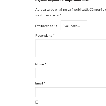
Adresa ta de email nu va fi publicată.
Câmpurile o
sunt marcate cu
*
Evaluarea ta
*
Recenzia ta
*
Nume
*
Email
*