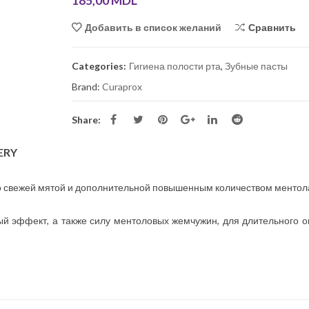
185,00
MDL
Infinity – bluza medicala premium din
Folii termoformare Zendu
bumbac și elastan pentru femei
Сравнить
Добавить в список желаний
690,00
MDL
Folii termoformare Zendu
(.015″)x125mm
Categories:
Гигиена полости рта
,
Зубные пасты
Bluza medicala barbati Dickies Balance
DK845
Brand:
Curaprox
Folii termoformare Zendur
650,00
MDL
0,76 mm, 1 mm
Share:
Pantaloni Medicali Antimicrobieni
ERY
Cherokee Slim cu Talie Joasă – Infinity
550,00
MDL
со свежей мятой и дополнительной повышенным количеством ментол
й эффект, а также силу ментоловых жемчужин, для длительного