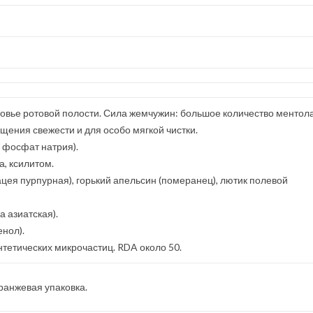
ровье ротовой полости. Сила жемчужин: большое количество ментола
щения свежести и для особо мягкой чистки.
 фосфат натрия).
а, ксилитом.
ацея пурпурная), горький апельсин (померанец), лютик полевой
 азиатская).
нол).
нтетических микрочастиц. RDA около 50.
оранжевая упаковка.