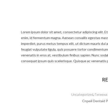
Lorem ipsum dolor sit amet, consectetur adipiscing elit. Eti
enim, id fermentum magna. Aenean convallis egestas massa a
imperdiet, purus metus tempus elit, ut dictum mauris dui a 
feugiat vulputate ligula, quis posuere tortor condiment
venenatis in eros at, vestibulum finibus sapien. Nunc sodale
consequat ipsum quis scelerisque. Quisque ac venenatis 
RE
Uncategorized
,
Гигиена
Спрей Dentaid P