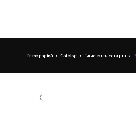
Prima pagină
Catalog
Гигиена полости рта
З