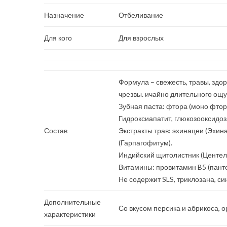
Назначение
Отбеливание
Для кого
Для взрослых
Формула – свежесть, травы, здо
чрезвы. ичайно длительного ощу
Зубная паста: фтора (моно фтор
Гидроксиапатит, глюкозооксидоз
Состав
Экстракты трав: эхинацеи (Эхин
(Гарпагофитум).
Индийский щитолистник (Центела
Витамины: провитамин B5 (панте
Не содержит SLS, триклозана, си
Дополнительные
Со вкусом персика и абрикоса, 
характеристики