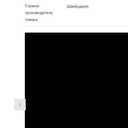
Страна-
Швейцария
производитель
товара