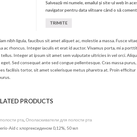
Salvează-mi numele, emailul și site-ul web în ace
navigator pentru data viitoare când o să coment
am nibh ligula, faucibus sit amet aliquet ac, molestie a massa. Fusce vita
c rhoncus. Integer iaculis et erat id auctor. Vivamus porta, mi a portti
tellus. Integer at ipsum sit amet sem vulputate ultricies in vel orci. Aliq
um eget. Sed consequat ante sed congue pellentesque. Cras massa purus,
s facilisis tortor, sit amet scelerisque metus pharetra at. Proin efficitur
purus.
LATED PRODUCTS
 полости рта
,
Ополаскиватели для полости рта
erio-Aid с хлоргексидином 0,12%, 50 мл