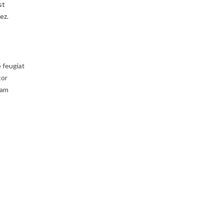
st
ez.
e feugiat
tor
uam