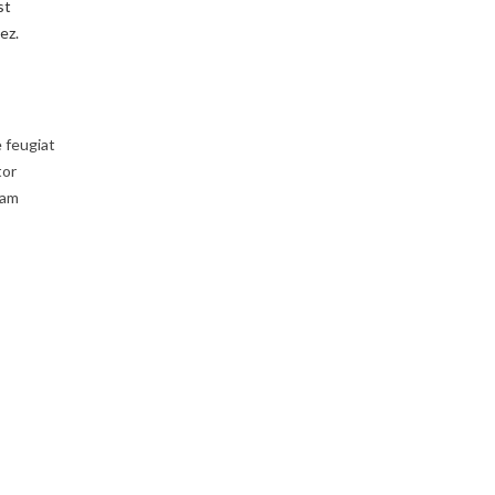
st
ez.
e feugiat
tor
uam