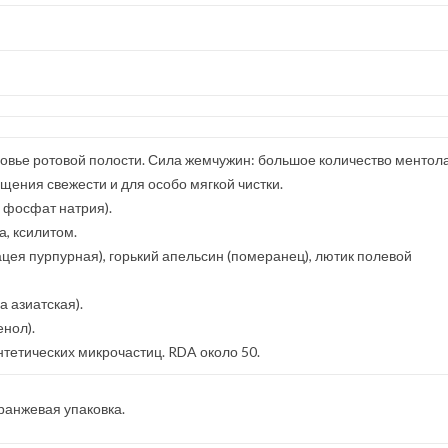
ровье ротовой полости. Сила жемчужин: большое количество ментола
щения свежести и для особо мягкой чистки.
 фосфат натрия).
а, ксилитом.
ацея пурпурная), горький апельсин (померанец), лютик полевой
 азиатская).
нол).
нтетических микрочастиц. RDA около 50.
оранжевая упаковка.