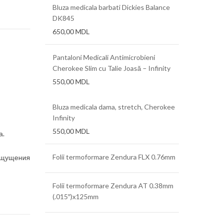
Bluza medicala barbati Dickies Balance
DK845
650,00
MDL
Pantaloni Medicali Antimicrobieni
Cherokee Slim cu Talie Joasă – Infinity
550,00
MDL
Bluza medicala dama, stretch, Cherokee
Infinity
550,00
MDL
а.
Folii termoformare Zendura FLX 0.76mm
 ощущения
Folii termoformare Zendura AT 0.38mm
(.015″)x125mm