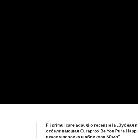
Fii primul care adaugi o recenzie la „Зубная 
отбеливающая Curaprox Be You Pure Happi
вкусом персика и абрикоса 60 мл”