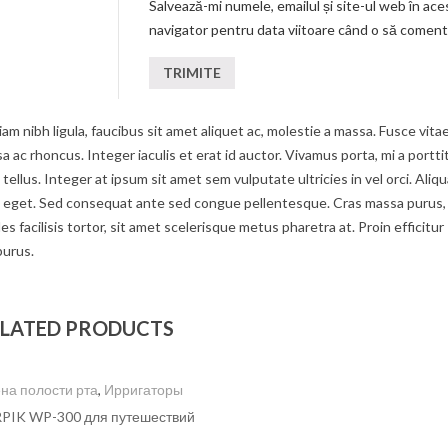
Salvează-mi numele, emailul și site-ul web în ace
navigator pentru data viitoare când o să coment
am nibh ligula, faucibus sit amet aliquet ac, molestie a massa. Fusce vita
c rhoncus. Integer iaculis et erat id auctor. Vivamus porta, mi a portti
tellus. Integer at ipsum sit amet sem vulputate ultricies in vel orci. Aliq
um eget. Sed consequat ante sed congue pellentesque. Cras massa purus,
s facilisis tortor, sit amet scelerisque metus pharetra at. Proin efficitur
purus.
LATED PRODUCTS
на полости рта
,
Ирригаторы
IK WP-300 для путешествий