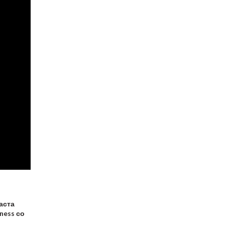
паста
ness со