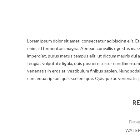
Lorem ipsum dolor sit amet, consectetur adipiscing elit. Eti
enim, id fermentum magna. Aenean convallis egestas massa a
imperdiet, purus metus tempus elit, ut dictum mauris dui a 
feugiat vulputate ligula, quis posuere tortor condiment
venenatis in eros at, vestibulum finibus sapien. Nunc sodale
consequat ipsum quis scelerisque. Quisque ac venenatis 
RE
Гигие
WATERP