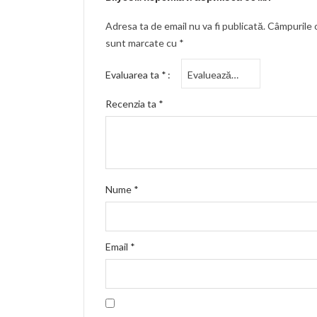
Adresa ta de email nu va fi publicată.
Câmpurile o
sunt marcate cu
*
Evaluarea ta
*
Recenzia ta
*
Nume
*
Email
*