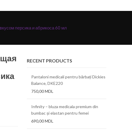
вкусом персика и абрикоса 60 мл
ющая
RECENT PRODUCTS
сика
Pantaloni medicali pentru bărbați Dickies
Balance, DKE220
750,00
MDL
Infinity – bluza medicala premium din
bumbac și elastan pentru femei
690,00
MDL