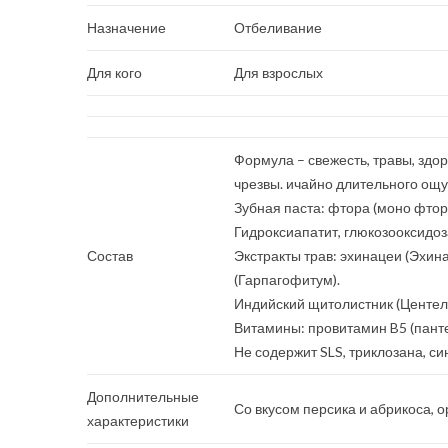
Назначение
Отбеливание
Для кого
Для взрослых
Формула – свежесть, травы, здо
чрезвы. ичайно длительного ощу
Зубная паста: фтора (моно фтор
Гидроксиапатит, глюкозооксидоз
Состав
Экстракты трав: эхинацеи (Эхин
(Гарпагофитум).
Индийский щитолистник (Центела
Витамины: провитамин B5 (панте
Не содержит SLS, триклозана, си
Дополнительные
Со вкусом персика и абрикоса, 
характеристики