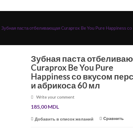
Зубная паста отбеливающая Curaprox Be You Pure Happiness со 
Зубная паста отбелива
Curaprox Be You Pure
Happiness со вкусом пер
и абрикоса 60 мл
Write your comment
185,00
MDL
Сравнить
Добавить в список желаний