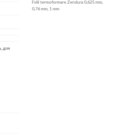
Folii termoformare Zendura 0,625 mm,
0,76 mm, 1 mm
, для