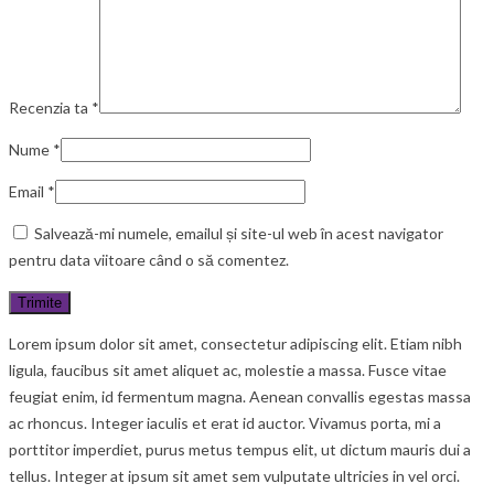
Recenzia ta
*
Nume
*
Email
*
Salvează-mi numele, emailul și site-ul web în acest navigator
pentru data viitoare când o să comentez.
Lorem ipsum dolor sit amet, consectetur adipiscing elit. Etiam nibh
ligula, faucibus sit amet aliquet ac, molestie a massa. Fusce vitae
feugiat enim, id fermentum magna. Aenean convallis egestas massa
ac rhoncus. Integer iaculis et erat id auctor. Vivamus porta, mi a
porttitor imperdiet, purus metus tempus elit, ut dictum mauris dui a
tellus. Integer at ipsum sit amet sem vulputate ultricies in vel orci.