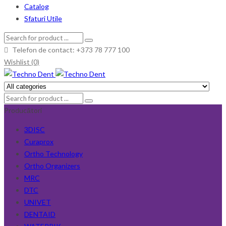
Catalog
Sfaturi Utile
Telefon de contact: +373 78 777 100
Wishlist (0)
Producători
3DISC
Curaprox
Ortho Technology
Ortho Organizers
MRC
DTC
UNIVET
DENTAID