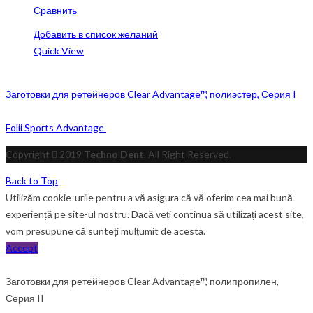
Сравнить
Добавить в список желаний
Quick View
Заготовки для ретейнеров Clear Advantage™, полиэстер, Серия I
Folii Sports Advantage
Copyright
2019
Techno Dent
. All Right Reserved.
Back to Top
Utilizăm cookie-urile pentru a vă asigura că vă oferim cea mai bună
experiență pe site-ul nostru. Dacă veți continua să utilizați acest site,
vom presupune că sunteți mulțumit de acesta.
Accept
Заготовки для ретейнеров Clear Advantage™, полипропилен,
Серия II