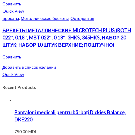
Сравнить
Quick View
Брекеты
,
Металлические брекеты
,
Ортодонтия
БРЕКЕТЫ МЕТАЛЛИЧЕСКИЕ MICROTECH PLUS (ROTH
022″, 0.18″, MBT 022″, 0.18″, 3HKS, 345HKS, НАБОР 20
ШТУК; НАБОР 10 ШТУК ВЕРХНИЕ; ПОШТУЧНО)
Сравнить
Добавить в список желаний
Quick View
Recent Products
Pantaloni medicali pentru bărbați Dickies Balance,
DKE220
750,00
MDL