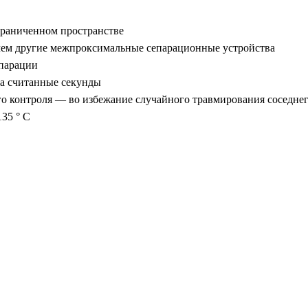
граниченном пространстве
 чем другие межпроксимальные сепарационные устройства
епарации
за считанные секунды
о контроля — во избежание случайного травмирования соседнег
135 ° C