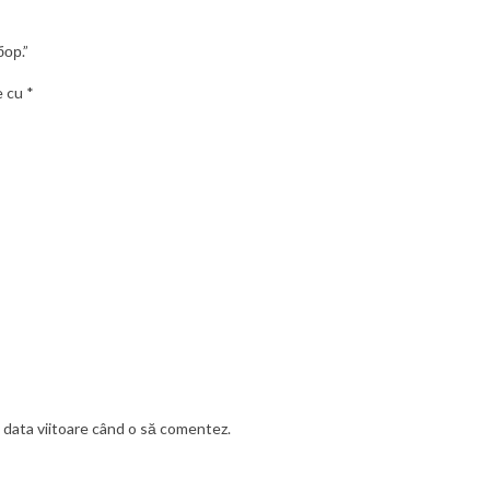
бор.”
e cu
*
u data viitoare când o să comentez.