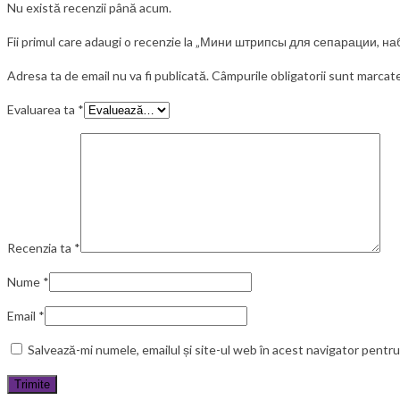
Nu există recenzii până acum.
Fii primul care adaugi o recenzie la „Мини штрипсы для сепарации, на
Adresa ta de email nu va fi publicată.
Câmpurile obligatorii sunt marcat
Evaluarea ta
*
Recenzia ta
*
Nume
*
Email
*
Salvează-mi numele, emailul și site-ul web în acest navigator pentr