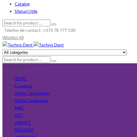
Catalog
Sfaturi Utile
Telefon de contact: +373 78 777 100
Wishlist (0)
Producători
3DISC
Curaprox
Ortho Technology
Ortho Organizers
MRC
DTC
UNIVET
DENTAID