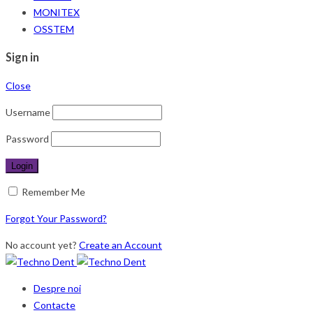
MONITEX
OSSTEM
Sign in
Close
Username
Password
Remember Me
Forgot Your Password?
No account yet?
Create an Account
Despre noi
Contacte