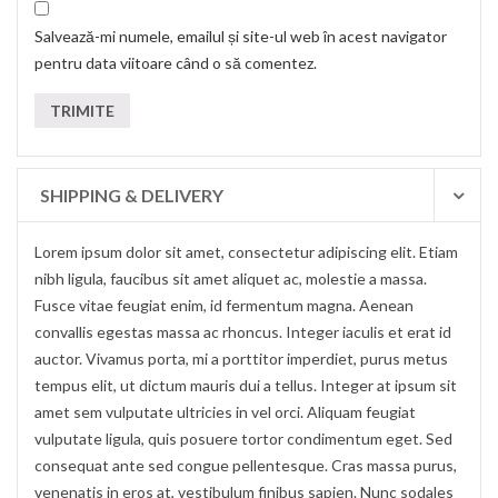
Salvează-mi numele, emailul și site-ul web în acest navigator
pentru data viitoare când o să comentez.
SHIPPING & DELIVERY
Lorem ipsum dolor sit amet, consectetur adipiscing elit. Etiam
nibh ligula, faucibus sit amet aliquet ac, molestie a massa.
Fusce vitae feugiat enim, id fermentum magna. Aenean
convallis egestas massa ac rhoncus. Integer iaculis et erat id
auctor. Vivamus porta, mi a porttitor imperdiet, purus metus
tempus elit, ut dictum mauris dui a tellus. Integer at ipsum sit
amet sem vulputate ultricies in vel orci. Aliquam feugiat
vulputate ligula, quis posuere tortor condimentum eget. Sed
consequat ante sed congue pellentesque. Cras massa purus,
venenatis in eros at, vestibulum finibus sapien. Nunc sodales