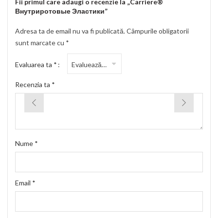
Fii primul care adaugi o recenzie la „Carriere®
Внутриротовые Эластики”
Adresa ta de email nu va fi publicată.
Câmpurile obligatorii
sunt marcate cu
*
Evaluarea ta
*
Recenzia ta
*
Nume
*
Email
*