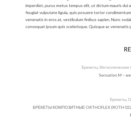
imperdiet, purus metus tempus elit, ut dictum mauris dui a 
feugiat vulputate ligula, quis posuere tortor condiment
venenatis in eros at, vestibulum finibus sapien. Nunc sodale
consequat ipsum quis scelerisque. Quisque ac venenatis 
RE
Брекеты
,
Металлические 
Sensation M – 
Брекеты
,
О
БРЕКЕТЫ КОМПОЗИТНЫЕ ORTHOFLEX (ROTH 022″, 0.