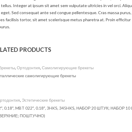
tellus. Integer at ipsum sit amet sem vulputate ultricies in vel orci. Aliq
um eget. Sed consequat ante sed congue pellentesque. Cras massa purus,
s facilisis tortor, sit amet scelerisque metus pharetra at. Proin efficitur
purus.
LATED PRODUCTS
брекеты
,
Ортодонтия
,
Самолигирующие брекеты
металлические самолигирующие брекеты
ртодонтия
,
Эстетические брекеты
18″, MBT 022″, 0.18″, 3HKS, 345HKS, НАБОР 20 ШТУК; НАБОР 10
ВЕРХНИЕ; ПОШТУЧНО)