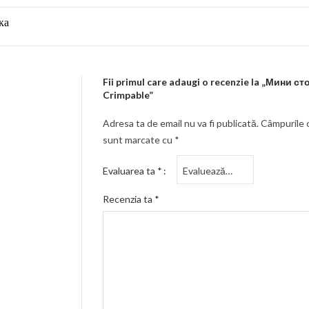
ка
Fii primul care adaugi o recenzie la „Мини с
Crimpable”
Adresa ta de email nu va fi publicată.
Câmpurile o
sunt marcate cu
*
Evaluarea ta
*
Recenzia ta
*