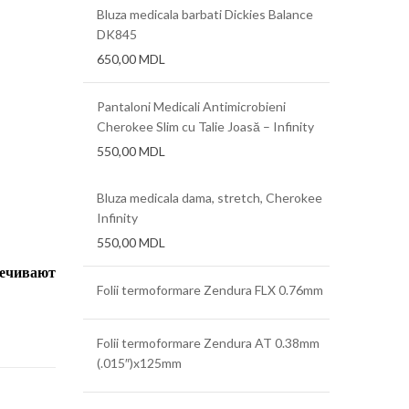
Bluza medicala barbati Dickies Balance
DK845
650,00
MDL
Pantaloni Medicali Antimicrobieni
Cherokee Slim cu Talie Joasă – Infinity
550,00
MDL
Bluza medicala dama, stretch, Cherokee
Infinity
550,00
MDL
печивают
Folii termoformare Zendura FLX 0.76mm
Folii termoformare Zendura AT 0.38mm
(.015″)x125mm