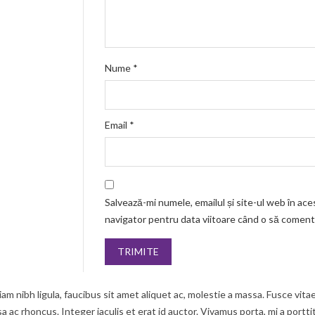
Nume
*
Email
*
Salvează-mi numele, emailul și site-ul web în ace
navigator pentru data viitoare când o să coment
am nibh ligula, faucibus sit amet aliquet ac, molestie a massa. Fusce vita
c rhoncus. Integer iaculis et erat id auctor. Vivamus porta, mi a portti