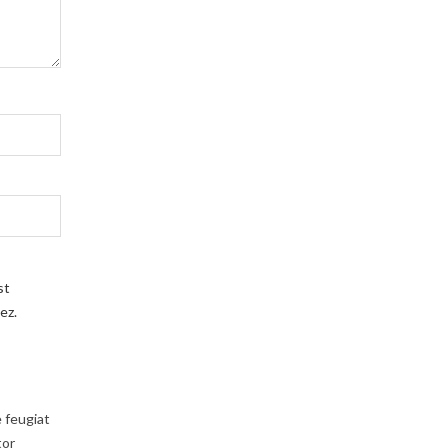
st
ez.
e feugiat
tor