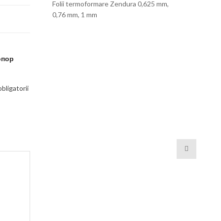
Folii termoformare Zendura 0,625 mm,
0,76 mm, 1 mm
топор
bligatorii