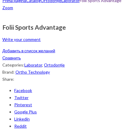
Prima pagină
Catalog
Ortodonție
Laborator
Folii Sports Advantage
Zoom
Folii Sports Advantage
Write your comment
Добавить в список желаний
Сравнить
Categories:
Laborator
,
Ortodonție
Brand:
Ortho Technology
Share:
Facebook
Twitter
Pinterest
Google Plus
Linkedin
Reddit