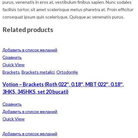
purus, venenatis in eros at, vestibulum finibus sapien. Nunc sodales
facilisis tortor, sit amet scelerisque metus pharetra at. Proin efficitur
consequat ipsum quis scelerisque. Quisque ac venenatis purus.
Related products
Добавить в список желаний
Сравнить
Quick View
Brackets
,
Brackets metalici
,
Ortodonție
Votion – Brackets (Roth 022″, 0.18″, MBT 022″, 0.18″,
3HKS, 345HKS, set 20 bucati)
Сравнить
Добавить в список желаний
Quick View
Добавить в список желаний