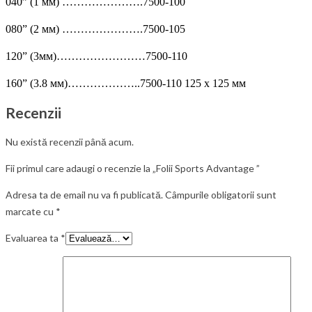
040” (1 мм) ………………….7500-100
080” (2 мм) ………………….7500-105
120” (3мм)……………………7500-110
160” (3.8 мм)………………..7500-110 125 x 125 мм
Recenzii
Nu există recenzii până acum.
Fii primul care adaugi o recenzie la „Folii Sports Advantage ”
Adresa ta de email nu va fi publicată.
Câmpurile obligatorii sunt
marcate cu
*
Evaluarea ta
*