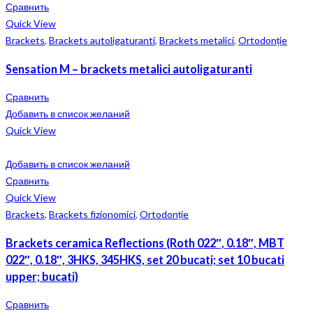
Сравнить
Quick View
Brackets
,
Brackets autoligaturanti
,
Brackets metalici
,
Ortodonție
Sensation M – brackets metalici autoligaturanti
Сравнить
Добавить в список желаний
Quick View
Добавить в список желаний
Сравнить
Quick View
Brackets
,
Brackets fizionomici
,
Ortodonție
Brackets ceramica Reflections (Roth 022″, 0.18″, MBT
022″, 0.18″, 3HKS, 345HKS, set 20 bucati; set 10 bucati
upper; bucati)
Сравнить