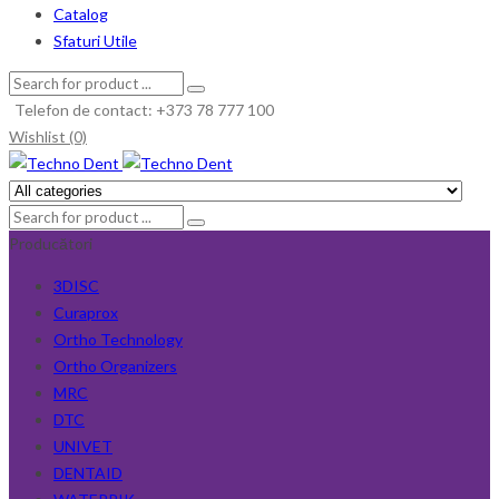
Catalog
Sfaturi Utile
Telefon de contact: +373 78 777 100
Wishlist (0)
Producători
3DISC
Curaprox
Ortho Technology
Ortho Organizers
MRC
DTC
UNIVET
DENTAID