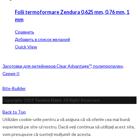
Folii termoformare Zendura 0,625 mm, 0,76 mm, 1
mm
Сравнить
Добавить в список желаний
Quick View
Заготовки для ретейнеров Clear Advantage™, полипропилен,
Серия II
Bite-Builder
Copyright
2019
Techno Dent
. All Right Reserved.
Back to Top
Utilizăm cookie-urile pentru a vă asigura că vă oferim cea mai bună
experiență pe site-ul nostru. Dacă veți continua să utilizați acest site,
vom presupune că sunteți mulțumit de acesta.