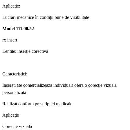
Aplicați
e
:
Lucrări mecanice în condiții bune de vizibilitate
Model
111.00.52
rx insert
Lentile: inserție corectivă
C
aracteristici:
Inserați (
se comercializeaza individual
) oferă o corecție vizuală
personalizată
Realizat conform prescripției medicale
Aplicați
e
Corecție vizuală