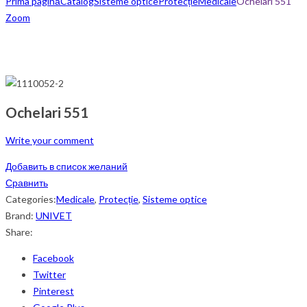
Prima pagină
Catalog
Sisteme optice
Protecție
Medicale
Ochelari 551
Zoom
Ochelari 551
Write your comment
Добавить в список желаний
Сравнить
Categories:
Medicale
,
Protecție
,
Sisteme optice
Brand:
UNIVET
Share:
Facebook
Twitter
Pinterest