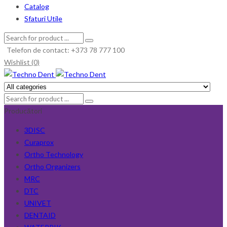
Catalog
Sfaturi Utile
Telefon de contact: +373 78 777 100
Wishlist (0)
Producători
3DISC
Curaprox
Ortho Technology
Ortho Organizers
MRC
DTC
UNIVET
DENTAID