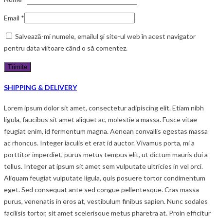
Email
*
Salvează-mi numele, emailul și site-ul web în acest navigator
pentru data viitoare când o să comentez.
SHIPPING & DELIVERY
Lorem ipsum dolor sit amet, consectetur adipiscing elit. Etiam nibh
ligula, faucibus sit amet aliquet ac, molestie a massa. Fusce vitae
feugiat enim, id fermentum magna. Aenean convallis egestas massa
ac rhoncus. Integer iaculis et erat id auctor. Vivamus porta, mi a
porttitor imperdiet, purus metus tempus elit, ut dictum mauris dui a
tellus. Integer at ipsum sit amet sem vulputate ultricies in vel orci.
Aliquam feugiat vulputate ligula, quis posuere tortor condimentum
eget. Sed consequat ante sed congue pellentesque. Cras massa
purus, venenatis in eros at, vestibulum finibus sapien. Nunc sodales
facilisis tortor, sit amet scelerisque metus pharetra at. Proin efficitur