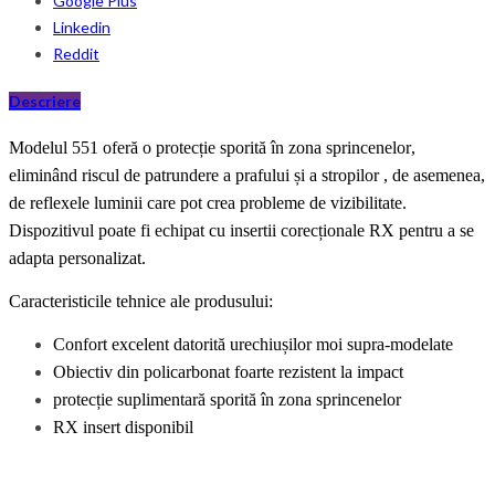
Google Plus
Linkedin
Reddit
Descriere
Modelul 551 oferă o protecție sporită în zona
sprincenelor
,
eliminând riscul de
patrundere
a prafului și a
stropilor
, de asemenea,
de
reflexele
lumin
ii
care pot crea probleme de vizibilitate.
Dispozitivul poate fi echipat cu inserti
i
corecțional
e
RX pentru a se
adapta personalizat.
Caracteristicile tehnice ale produsului:
Confort excelent datorită
urechiuși
lor moi supra-modelate
Obiectiv din policarbonat foarte rezistent la impact
protecție suplimentară sporită în zona
sprincenelor
RX insert disponibil