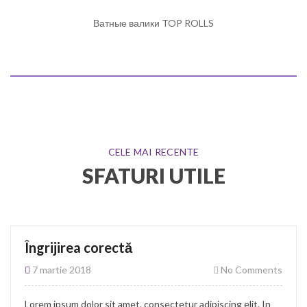
Ватные валики
,
Расходные материалы
Ватные валики TOP ROLLS
SOLD
OUT
CELE MAI RECENTE
SFATURI UTILE
Îngrijirea corectă
7 martie 2018
No Comments
Lorem ipsum dolor sit amet, consectetur adipiscing elit. In