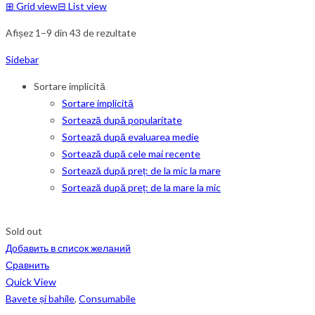
⊞
Grid view
⊟
List view
Afișez 1–9 din 43 de rezultate
Sidebar
Sortare implicită
Sortare implicită
Sortează după popularitate
Sortează după evaluarea medie
Sortează după cele mai recente
Sortează după preț: de la mic la mare
Sortează după preț: de la mare la mic
Sold out
Добавить в список желаний
Сравнить
Quick View
Bavete și bahile
,
Consumabile