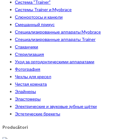
Система "Trainer"
Системы Trainer и Myobrace
Слюноотсосы и канюли
Смешанный прикус
Специализированные аппараты Myobrace
Специализированные аппараты Trainer
Стаканчики
Стерилизация
Уход за ортодонтическими аппаратами
Фотография
Чехлы для кресел
Чистая комната
Элайнеры
Эластомеры
Электрические и звуковые зубные щётки
Эстетические брекеты
Producători