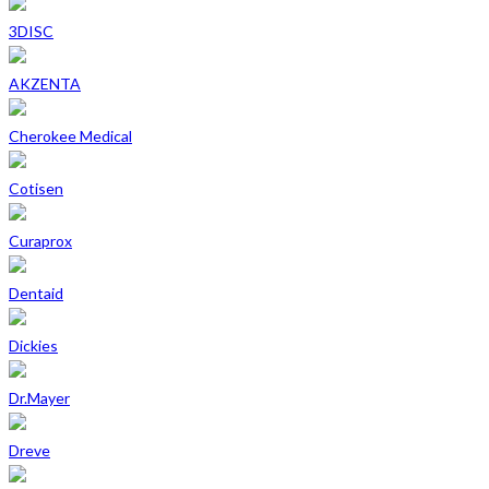
3DISC
AKZENTA
Cherokee Medical
Cotisen
Curaprox
Dentaid
Dickies
Dr.Mayer
Dreve