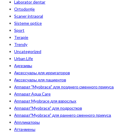
Laborator dentar
Ortodonție
Scaner intraoral
Sisteme optice
Sport
Terapie
Trendy
Uncategorized
Urban Life
Адгезивы
Аксессуары для ирригаторов
Акссесуары для пациентов
Аппарат "Myobrace" для позднего сменного прикуса
Аппарат Aqua Care
Аппарат Myobrace для взрослых
Аппарат"Myobrace" для подростков
Аппарат"Myobrace" для раннего сменного прикуса
Аппликаторы
Аттачмены