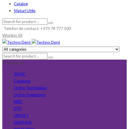
Catalog
Sfaturi Utile
Telefon de contact: +373 78 777 100
Wishlist (0)
Producători
3DISC
Curaprox
Ortho Technology
Ortho Organizers
MRC
DTC
UNIVET
DENTAID