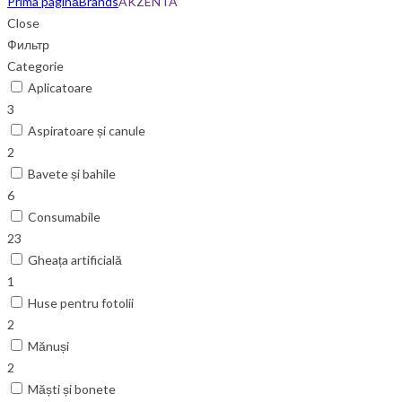
Prima pagină
Brands
AKZENTA
Close
Фильтр
Categorie
Aplicatoare
3
Aspiratoare și canule
2
Bavete și bahile
6
Consumabile
23
Gheața artificială
1
Huse pentru fotolii
2
Mănuși
2
Măști și bonete