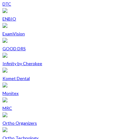
DTC
ENBIO
ExamVision
GOOD DRS
Infinity by Cherokee
Komet Dental
Monitex
MRC
Ortho Organizers
Ortho Technology