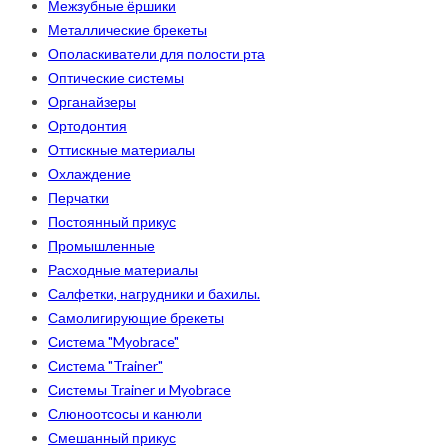
Межзубные ёршики
Металлические брекеты
Ополаскиватели для полости рта
Оптические системы
Органайзеры
Ортодонтия
Оттискные материалы
Охлаждение
Перчатки
Постоянный прикус
Промышленные
Расходные материалы
Салфетки, нагрудники и бахилы.
Самолигирующие брекеты
Система "Myobrace"
Система "Trainer"
Системы Trainer и Myobrace
Слюноотсосы и канюли
Смешанный прикус