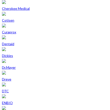
Cherokee Medical
Cotisen
Curaprox
Dentaid
Dickies
Dr.Mayer
Dreve
DTC
ENBIO