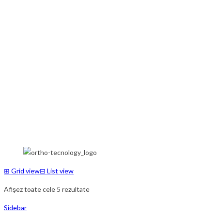
⊞
Grid view
⊟
List view
Afișez toate cele 5 rezultate
Sidebar