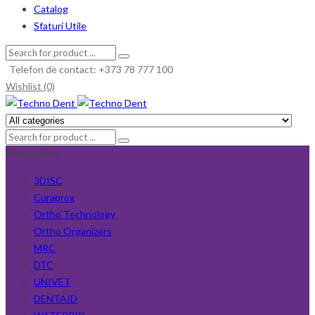
Catalog
Sfaturi Utile
Telefon de contact: +373 78 777 100
Wishlist (0)
Producători
3DISC
Curaprox
Ortho Technology
Ortho Organizers
MRC
DTC
UNIVET
DENTAID