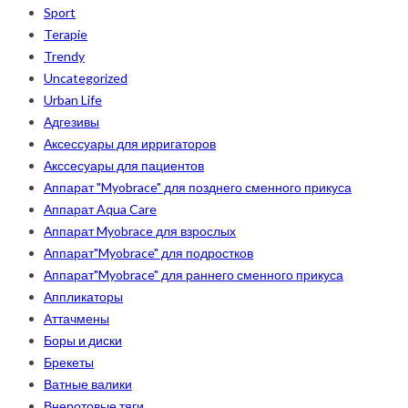
Sport
Terapie
Trendy
Uncategorized
Urban Life
Адгезивы
Аксессуары для ирригаторов
Акссесуары для пациентов
Аппарат "Myobrace" для позднего сменного прикуса
Аппарат Aqua Care
Аппарат Myobrace для взрослых
Аппарат"Myobrace" для подростков
Аппарат"Myobrace" для раннего сменного прикуса
Аппликаторы
Аттачмены
Боры и диски
Брекеты
Ватные валики
Внеротовые тяги