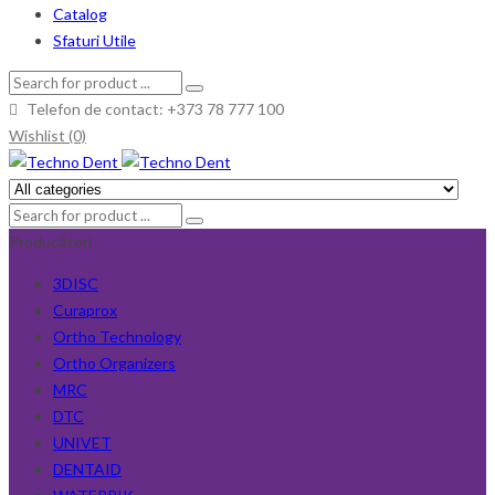
Catalog
Sfaturi Utile
Telefon de contact: +373 78 777 100
Wishlist (0)
Producători
3DISC
Curaprox
Ortho Technology
Ortho Organizers
MRC
DTC
UNIVET
DENTAID