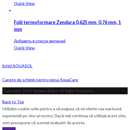
Quick View
Folii termoformare Zendura 0,625 mm, 0,76 mm, 1
mm
Добавить в список желаний
Quick View
lichid AQUASOL
Capete de schimb pentru piesa AquaCare
Copyright
2019
Techno Dent
. All Right Reserved.
Back to Top
Utilizăm cookie-urile pentru a vă asigura că vă oferim cea mai bună
experiență pe site-ul nostru. Dacă veți continua să utilizați acest site,
vom presupune că sunteți mulțumit de acesta.
Accept