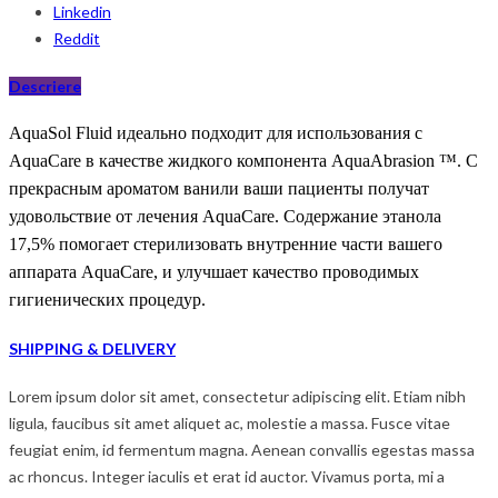
Linkedin
Reddit
Descriere
AquaSol Fluid идеально подходит для использования с
AquaCare в качестве жидкого компонента AquaAbrasion ™. С
прекрасным ароматом ванили ваши пациенты получат
удовольствие от лечения AquaCare. Содержание этанола
17,5% помогает стерилизовать внутренн
ие части
вашего
аппарата
AquaCare,
и улучшает качество проводимых
гигиенических процедур
.
SHIPPING & DELIVERY
Lorem ipsum dolor sit amet, consectetur adipiscing elit. Etiam nibh
ligula, faucibus sit amet aliquet ac, molestie a massa. Fusce vitae
feugiat enim, id fermentum magna. Aenean convallis egestas massa
ac rhoncus. Integer iaculis et erat id auctor. Vivamus porta, mi a