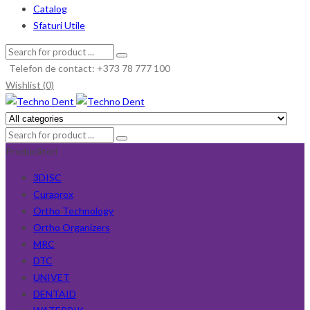
Catalog
Sfaturi Utile
Telefon de contact: +373 78 777 100
Wishlist (0)
Producători
3DISC
Curaprox
Ortho Technology
Ortho Organizers
MRC
DTC
UNIVET
DENTAID