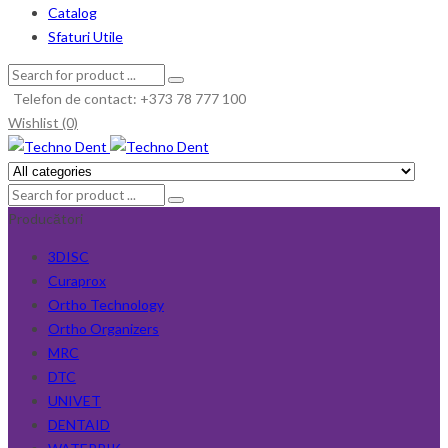
Catalog
Sfaturi Utile
Telefon de contact: +373 78 777 100
Wishlist (0)
Producători
3DISC
Curaprox
Ortho Technology
Ortho Organizers
MRC
DTC
UNIVET
DENTAID