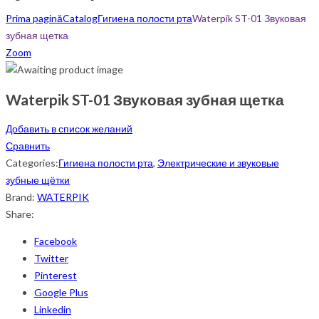
Prima pagină
Catalog
Гигиена полости рта
Waterpik ST-01 Звуковая
зубная щетка
Zoom
Waterpik ST-01 Звуковая зубная щетка
Добавить в список желаний
Сравнить
Categories:
Гигиена полости рта
,
Электрические и звуковые
зубные щётки
Brand:
WATERPIK
Share:
Facebook
Twitter
Pinterest
Google Plus
Linkedin