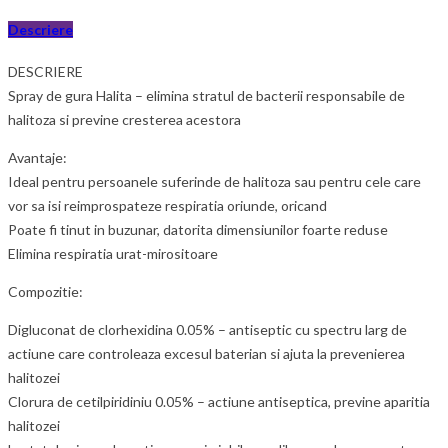
Descriere
DESCRIERE
Spray de gura Halita – elimina stratul de bacterii responsabile de
halitoza si previne cresterea acestora
Avantaje:
Ideal pentru persoanele suferinde de halitoza sau pentru cele care
vor sa isi reimprospateze respiratia oriunde, oricand
Poate fi tinut in buzunar, datorita dimensiunilor foarte reduse
Elimina respiratia urat-mirositoare
Compozitie:
Digluconat de clorhexidina 0.05% – antiseptic cu spectru larg de
actiune care controleaza excesul baterian si ajuta la prevenierea
halitozei
Clorura de cetilpiridiniu 0.05% – actiune antiseptica, previne aparitia
halitozei