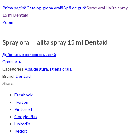
Prima pagină
Catalog
Igiena orală
Apă de gură
Spray oral Halita spray
15 ml Dentaid
Zoom
Spray oral Halita spray 15 ml Dentaid
Добавить в список желаний
Сравнить
Categories:
Apă de gură
,
Igiena orală
Brand:
Dentaid
Share:
Facebook
Twitter
Pinterest
Google Plus
Linkedin
Reddit