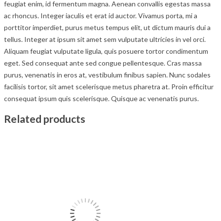
feugiat enim, id fermentum magna. Aenean convallis egestas massa
ac rhoncus. Integer iaculis et erat id auctor. Vivamus porta, mi a
porttitor imperdiet, purus metus tempus elit, ut dictum mauris dui a
tellus. Integer at ipsum sit amet sem vulputate ultricies in vel orci.
Aliquam feugiat vulputate ligula, quis posuere tortor condimentum
eget. Sed consequat ante sed congue pellentesque. Cras massa
purus, venenatis in eros at, vestibulum finibus sapien. Nunc sodales
facilisis tortor, sit amet scelerisque metus pharetra at. Proin efficitur
consequat ipsum quis scelerisque. Quisque ac venenatis purus.
Related products