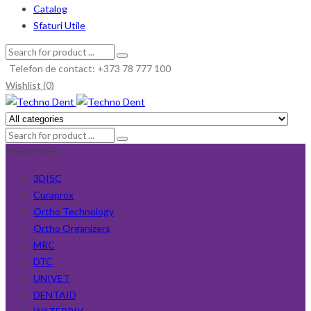
Catalog
Sfaturi Utile
Telefon de contact: +373 78 777 100
Wishlist (0)
Producători
3DISC
Curaprox
Ortho Technology
Ortho Organizers
MRC
DTC
UNIVET
DENTAID