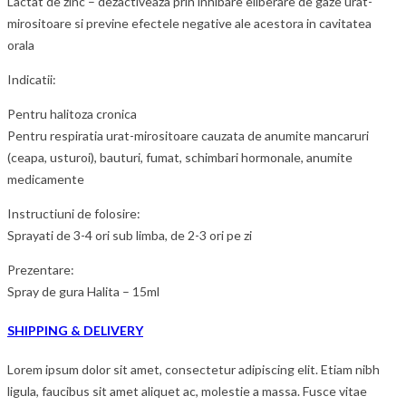
Lactat de zinc – dezactiveaza prin inhibare eliberare de gaze urat-
mirositoare si previne efectele negative ale acestora in cavitatea
orala
Indicatii:
Pentru halitoza cronica
Pentru respiratia urat-mirositoare cauzata de anumite mancaruri
(ceapa, usturoi), bauturi, fumat, schimbari hormonale, anumite
medicamente
Instructiuni de folosire:
Sprayati de 3-4 ori sub limba, de 2-3 ori pe zi
Prezentare:
Spray de gura Halita – 15ml
SHIPPING & DELIVERY
Lorem ipsum dolor sit amet, consectetur adipiscing elit. Etiam nibh
ligula, faucibus sit amet aliquet ac, molestie a massa. Fusce vitae