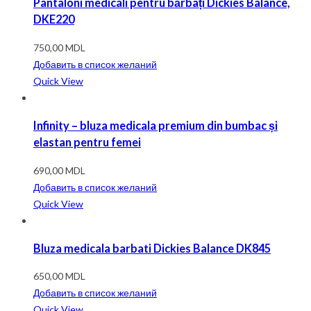
Pantaloni medicali pentru bărbați Dickies Balance,
DKE220
750,00
MDL
Добавить в список желаний
Quick View
Infinity – bluza medicala premium din bumbac și
elastan pentru femei
690,00
MDL
Добавить в список желаний
Quick View
Bluza medicala barbati Dickies Balance DK845
650,00
MDL
Добавить в список желаний
Quick View