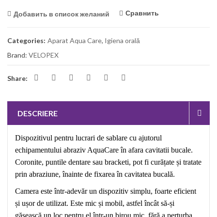
Сравнить
Добавить в список желаний
Categories:
Aparat Aqua Care
,
Igiena orală
Brand:
VELOPEX
Share:
DESCRIERE
Dispozitivul pentru lucrari de sablare cu ajutorul
echipamentului abraziv AquaCare în afara cavitatii bucale.
Coronite, puntile dentare sau bracketi, pot fi curățate și tratate
prin abraziune, înainte de fixarea în cavitatea bucală.
Camera este într-adevăr un dispozitiv simplu, foarte eficient
și ușor de utilizat. Este mic și mobil, astfel încât să-și
găsească un loc pentru el într-un birou mic, fără a perturba