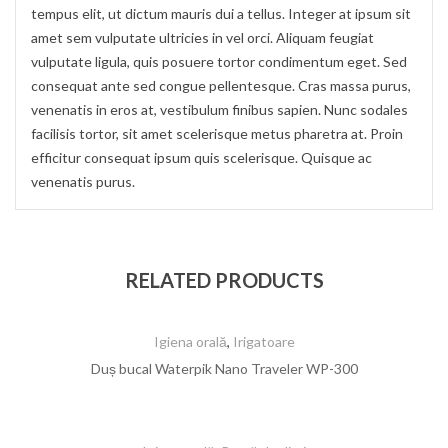
tempus elit, ut dictum mauris dui a tellus. Integer at ipsum sit
amet sem vulputate ultricies in vel orci. Aliquam feugiat
vulputate ligula, quis posuere tortor condimentum eget. Sed
consequat ante sed congue pellentesque. Cras massa purus,
venenatis in eros at, vestibulum finibus sapien. Nunc sodales
facilisis tortor, sit amet scelerisque metus pharetra at. Proin
efficitur consequat ipsum quis scelerisque. Quisque ac
venenatis purus.
RELATED PRODUCTS
Igiena orală
,
Irigatoare
Duș bucal Waterpik Nano Traveler WP-300