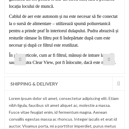
locația locului de muncă.
Cablul de aer este autonom și nu este necesar să fie conectat
la o sursă de alimentare – utilizează spumă poliuretanică
pentru a prinde praf în interiorul dulapului. Pudra abrazivă și
resturile rămase în filtru pot fi îndepărtate după cum este
necesar și după ce filtrul este reutilizat.
În plus, articole, cum ar fi filtrul, mănuși de intrare laterală
sau fereastra Clear View, pot fi înlocuite, dacă este necesar.
SHIPPING & DELIVERY
Lorem ipsum dolor sit amet, consectetur adipiscing elit. Etiam
nibh ligula, faucibus sit amet aliquet ac, molestie a massa.
Fusce vitae feugiat enim, id fermentum magna. Aenean
convallis egestas massa ac rhoncus. Integer iaculis et erat id
auctor. Vivamus porta, mi a porttitor imperdiet, purus metus