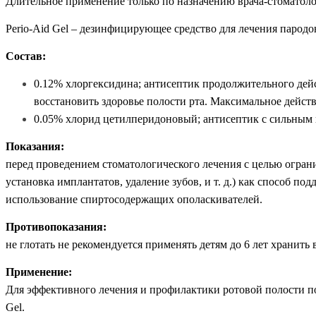
Длительно
е
примен
ение только
по назначению врача-стоматоло
Perio-Aid Gel – дезинфицирующее средство для лечения пародо
Состав:
0.12% хлоргексидина; антисептик продолжительного дей
восстановить здоровье полости рта. Максимальное действ
0.05% хлорид цетилперидоновый; антисептик с сильным 
Показания:
перед проведением стоматологического лечения с целью ограни
установка имплантатов, удаление зубов, и т. д.) как способ по
использование спиртосодержащих ополаскивателей.
Противопоказания:
не глотать не рекомендуется применять детям до 6 лет хранить 
Применение:
Для эффективного лечения и профилактики ротовой полости по
Gel.