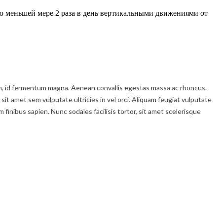
по меньшей мере 2 раза в день вертикальными движениями от
enim, id fermentum magna. Aenean convallis egestas massa ac rhoncus.
 sit amet sem vulputate ultricies in vel orci. Aliquam feugiat vulputate
inibus sapien. Nunc sodales facilisis tortor, sit amet scelerisque