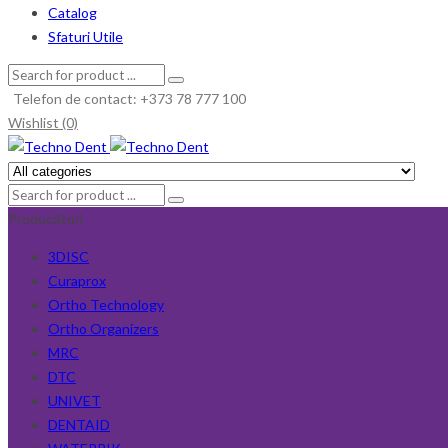
Catalog
Sfaturi Utile
Telefon de contact: +373 78 777 100
Wishlist (0)
Producători
3DISC
Curaprox
Ortho Technology
Ortho Organizers
MRC
DTC
UNIVET
DENTAID