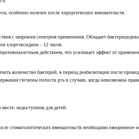
га.
нта, особенно полезен после хирургических вмешательств.
ствия с широким спектром применения. Обладает бактерицидным
ия хлоргексидина – 12 часов.
противоналетным действием, что усиливает эффект от применен
чить количество бактерий. в период реабилитации после провед
ддержания гигиены полости рта в случаях, когда невозможна прав
в месте, недоступном для детей.
сле стоматологических вмешательств необходимо ежедневное исп