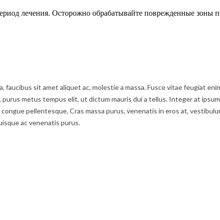
а период лечения. Осторожно обрабатывайте поврежденные зоны 
ula, faucibus sit amet aliquet ac, molestie a massa. Fusce vitae feugiat 
t, purus metus tempus elit, ut dictum mauris dui a tellus. Integer at ipsum
ongue pellentesque. Cras massa purus, venenatis in eros at, vestibulum f
uisque ac venenatis purus.