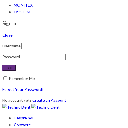
MONITEX
OSSTEM
Sign in
Close
Username
Password
Remember Me
Forgot Your Password?
No account yet?
Create an Account
Despre noi
Contacte