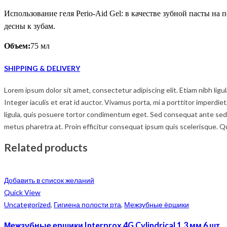
Использование геля Perio-Aid Gel: в качестве зубной пасты н
десны к зубам.
Объем:
75 мл
SHIPPING & DELIVERY
Lorem ipsum dolor sit amet, consectetur adipiscing elit. Etiam nibh lig
Integer iaculis et erat id auctor. Vivamus porta, mi a porttitor imperdie
ligula, quis posuere tortor condimentum eget. Sed consequat ante sed c
metus pharetra at. Proin efficitur consequat ipsum quis scelerisque. Q
Related products
Добавить в список желаний
Quick View
Uncategorized
,
Гигиена полости рта
,
Межзубные ёршики
Межзубные ершики Interprox 4G Cylindrical 1.3 мм 6 шт