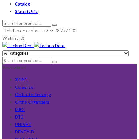
Catalog
Sfaturi Utile
Telefon de contact: +373 78 777 100
Wishlist (0)
Producători
3DISC
Curaprox
Ortho Technology
Ortho Organizers
MRC
DTC
UNIVET
DENTAID