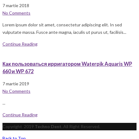
7 martie 2018
No Comments
Lorem ipsum dolor sit amet, consectetur adipiscing elit. In sed
vulputate massa. Fusce ante magna, iaculis ut purus ut, facilisis...
Continue Reading
Как пользоваться ирригатором Waterpik Aquaris WP
660 и WP 672
7 martie 2019
No Comments
...
Continue Reading
Copyright
2019
Techno Dent
. All Right Reserved.
Back to Top