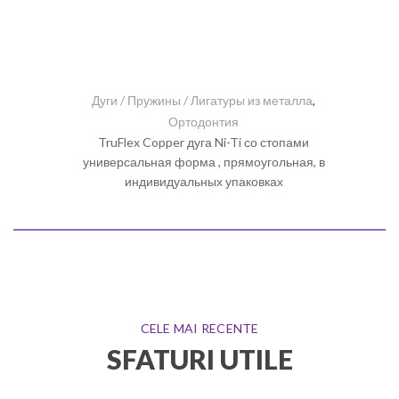
Дуги / Пружины / Лигатуры из металла
,
Ортодонтия
TruFlex Copper дуга Ni-Ti со стопами
универсальная форма , прямоугольная, в
индивидуальных упаковках
CELE MAI RECENTE
SFATURI UTILE