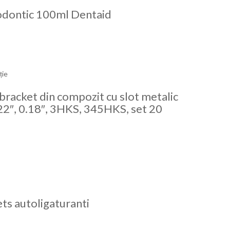
hodontic 100ml Dentaid
ție
bracket din compozit cu slot metalic
22″, 0.18″, 3HKS, 345HKS, set 20
ets autoligaturanti