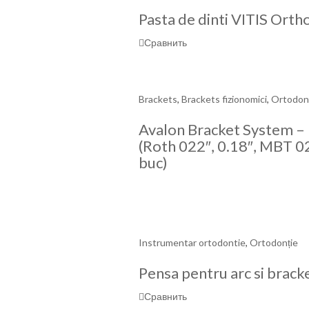
Pasta de dinti VITIS Ort
Сравнить
Brackets
,
Brackets fizionomici
,
Ortodon
Avalon Bracket System – 
(Roth 022″, 0.18″, MBT 0
buc)
Instrumentar ortodontie
,
Ortodonție
Pensa pentru arc si brack
Сравнить