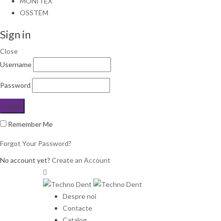
MONITEX
OSSTEM
Sign in
Close
Username
Password
Remember Me
Forgot Your Password?
No account yet?
Create an Account
Despre noi
Contacte
Catalog