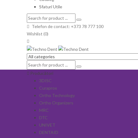
Sfaturi Utile
Telefon de contact: +373 78 777 100
Wishlist (0)
Producători
3DISC
Curaprox
Ortho Technology
Ortho Organizers
MRC
DTC
UNIVET
DENTAID