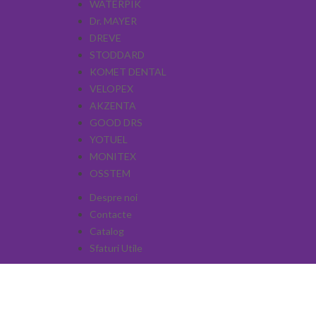
WATERPIK
Dr. MAYER
DREVE
STODDARD
KOMET DENTAL
VELOPEX
AKZENTA
GOOD DRS
YOTUEL
MONITEX
OSSTEM
Despre noi
Contacte
Catalog
Sfaturi Utile