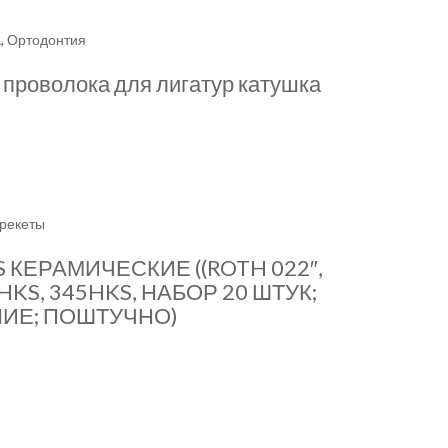
а
,
Ортодонтия
 проволока для лигатур катушка
брекеты
 КЕРАМИЧЕСКИЕ ((ROTH 022″,
, 3HKS, 345HKS, НАБОР 20 ШТУК;
НИЕ; ПОШТУЧНО)