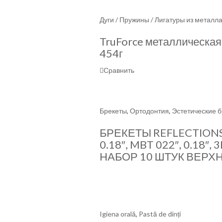
Дуги / Пружины / Лигатуры из металл
TruForce металлическая
454г
Сравнить
Брекеты
,
Ортодонтия
,
Эстетические 
БРЕКЕТЫ REFLECTIONS
0.18″, MBT 022″, 0.18″
НАБОР 10 ШТУК ВЕРХ
Igiena orală
,
Pastă de dinți