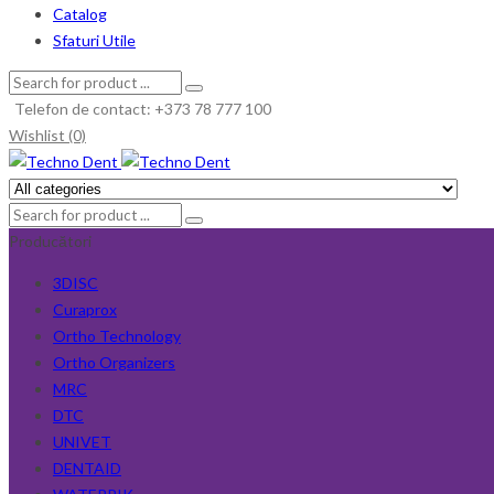
Catalog
Sfaturi Utile
Telefon de contact: +373 78 777 100
Wishlist (0)
Producători
3DISC
Curaprox
Ortho Technology
Ortho Organizers
MRC
DTC
UNIVET
DENTAID