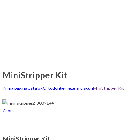
MiniStripper Kit
Prima pagină
Catalog
Ortodonție
Freze și discuri
MiniStripper Kit
Zoom
MiniStripper Kit