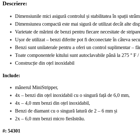
Descriere:
Dimensiunile mici asigură controlul și stabilitatea în spații strâm
Dimensiunea compactă este mai sigură de utilizat decât alte disp
Varietate de mărimi de benzi pentru fiecare necesitate de stripar
Ușor de utilizat – benzi diferite pot fi deconectate în câteva sec
Benzi sunt unilaterale pentru a oferi un control suplimentar – fă
Toate componentele kitului sunt autoclavabile până la 275 ° F /
Construcție din oțel inoxidabil
Include:
mânerul MiniStripper,
4x – benzi din oțel inoxidabil cu o singură față de 6,0 mm,
4x – 4,0 mm benzi din oțel inoxidabil,
Benzi de diamant cu o singură latură de 2 – 6 mm și
2x – 6,0 mm benzi micro fierăstrău.
#: 54301