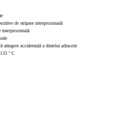
te
ozitive de stripare interproximală
e interproximală
unde
ră atingere accidentală a dintelui adiacent
 135 ° C