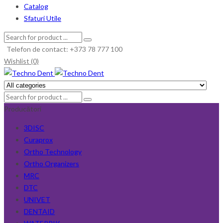
Catalog
Sfaturi Utile
Telefon de contact: +373 78 777 100
Wishlist (0)
Producători
3DISC
Curaprox
Ortho Technology
Ortho Organizers
MRC
DTC
UNIVET
DENTAID