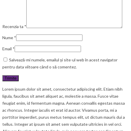
Recenzia ta
*
Nume
*
Email
*
Salvează-mi numele, emailul și site-ul web în acest navigator
pentru data viitoare când o să comentez.
Lorem ipsum dolor sit amet, consectetur adipiscing elit. Etiam nibh
ligula, faucibus sit amet aliquet ac, molestie a massa. Fusce vitae
feugiat enim, id fermentum magna. Aenean convallis egestas massa
ac rhoncus. Integer iaculis et erat id auctor. Vivamus porta, mi a
porttitor imperdiet, purus metus tempus elit, ut dictum mauris dui a
tellus. Integer at ipsum sit amet sem vulputate ultricies in vel orci.