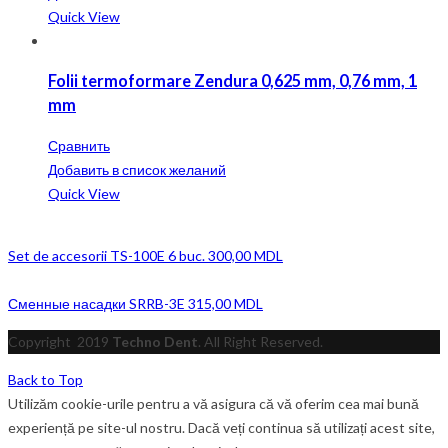
Quick View
Folii termoformare Zendura 0,625 mm, 0,76 mm, 1
mm
Сравнить
Добавить в список желаний
Quick View
Set de accesorii TS-100E 6 buc.
300,00
MDL
Сменные насадки SRRB-3E
315,00
MDL
Copyright
2019
Techno Dent
. All Right Reserved.
Back to Top
Utilizăm cookie-urile pentru a vă asigura că vă oferim cea mai bună
experiență pe site-ul nostru. Dacă veți continua să utilizați acest site,