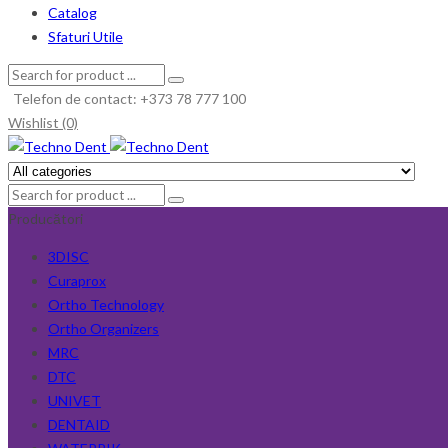
Catalog
Sfaturi Utile
Telefon de contact: +373 78 777 100
Wishlist (0)
Producători
3DISC
Curaprox
Ortho Technology
Ortho Organizers
MRC
DTC
UNIVET
DENTAID