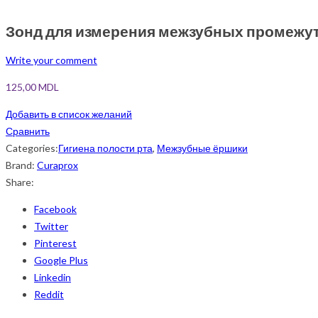
Зонд для измерения межзубных промежутк
Write your comment
125,00
MDL
Добавить в список желаний
Сравнить
Categories:
Гигиена полости рта
,
Межзубные ёршики
Brand:
Curaprox
Share:
Facebook
Twitter
Pinterest
Google Plus
Linkedin
Reddit