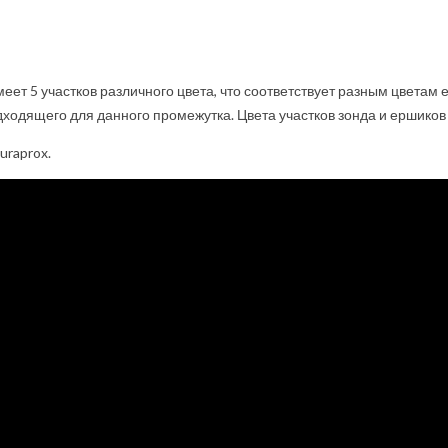
еет 5 участков различного цвета, что соответствует разным цветам 
ходящего для данного промежутка. Цвета участков зонда и ершиков
uraprox.