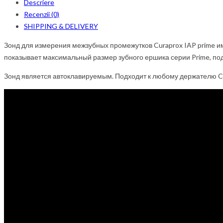
Descriere
Recenzii (0)
SHIPPING & DELIVERY
Зонд для измерения межзубных промежутков Curaprox IAP prime им
показывает максимальный размер зубного ершика серии Prime, под
Зонд является автоклавируемым. Подходит к любому держателю C