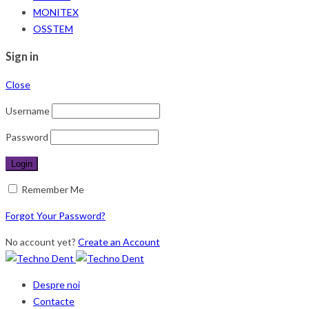
MONITEX
OSSTEM
Sign in
Close
Username
Password
Remember Me
Forgot Your Password?
No account yet?
Create an Account
Despre noi
Contacte