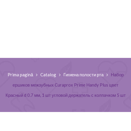
Prima pagină
Catalog
Гигиена полости рта
Набор
ершиков межзубных Curaprox Prime Handy Plus цвет
Красный d 0.7 мм, 1 шт угловой держатель с колпачком 5 шт