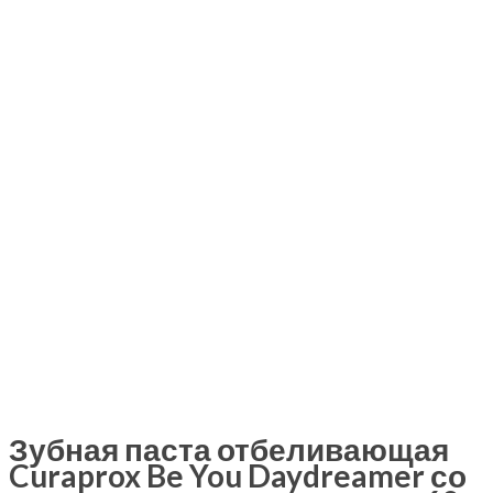
Зубная паста отбеливающая
Curaprox Be You Daydreamer со