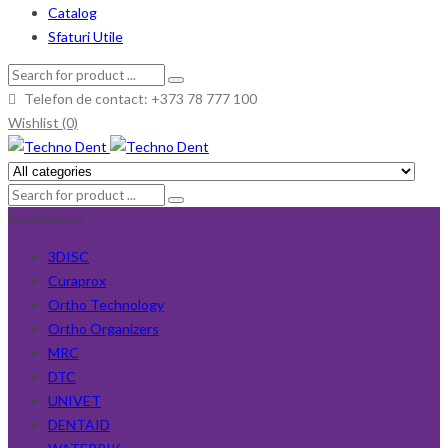
Catalog
Sfaturi Utile
Telefon de contact: +373 78 777 100
Wishlist (0)
Producători
3DISC
Curaprox
Ortho Technology
Ortho Organizers
MRC
DTC
UNIVET
DENTAID