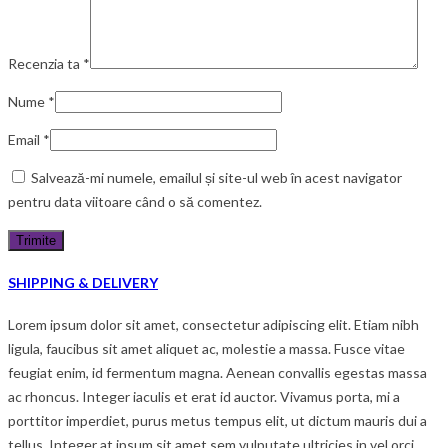
Recenzia ta
*
Nume
*
Email
*
Salvează-mi numele, emailul și site-ul web în acest navigator
pentru data viitoare când o să comentez.
SHIPPING & DELIVERY
Lorem ipsum dolor sit amet, consectetur adipiscing elit. Etiam nibh
ligula, faucibus sit amet aliquet ac, molestie a massa. Fusce vitae
feugiat enim, id fermentum magna. Aenean convallis egestas massa
ac rhoncus. Integer iaculis et erat id auctor. Vivamus porta, mi a
porttitor imperdiet, purus metus tempus elit, ut dictum mauris dui a
tellus. Integer at ipsum sit amet sem vulputate ultricies in vel orci.