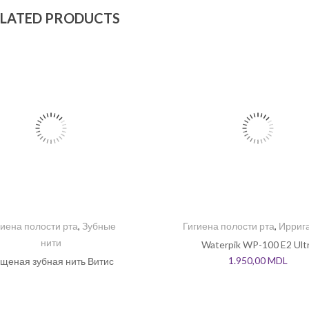
LATED PRODUCTS
гиена полости рта
,
Зубные
Гигиена полости рта
,
Ирриг
нити
Waterpik WP-100 E2 Ult
1.950,00
MDL
щеная зубная нить Витис