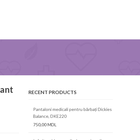
ant
RECENT PRODUCTS
tch, Cherokee
Pantaloni medicali pentru bărbați Dickies
Bluza medic
Balance, DKE220
Infinity
750,00
MDL
550,00
MD