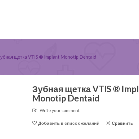
убная щетка VTIS ® Implant Monotip Dentaid
Зубная щетка VTIS ® Impl
Monotip Dentaid
Pantaloni medicali pentru bărbați Dickies
Bluza medicala dama, stre
Write your comment
Balance, DKE220
Infinity
Сравнить
Добавить в список желаний
750,00
MDL
550,00
MDL