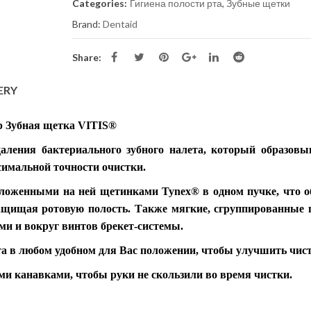
Infinity – bluza medicala premium din
Folii termoformare Zendu
Categories:
Гигиена полости рта
,
Зубные щетки
bumbac și elastan pentru femei
Brand:
Dentaid
690,00
MDL
Folii termoformare Zendu
(.015″)x125mm
Share:
Bluza medicala barbati Dickies Balance
DK845
ERY
Folii termoformare Zendur
650,00
MDL
0,76 mm, 1 mm
ip Зубная щетка VITIS®
Pantaloni Medicali Antimicrobieni
даления бактериального зубного налета, который образовы
Cherokee Slim cu Talie Joasă – Infinity
симальной точности очистки.
550,00
MDL
оложенными на ней щетинками Tynex® в одном пучке, что о
защищая ротовую полость. Также мягкие, сгруппированные
ами и вокруг винтов брекет-системы.
а в любом удобном для Вас положении, чтобы улучшить чист
и канавками, чтобы руки не скользили во время чистки.