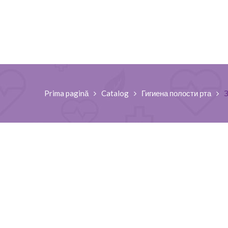
Prima pagină
Catalog
Гигиена полости рта
З