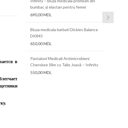
ra FLX 0.76mm
Infinity – bluza medicala premium din
Folii term
bumbac și elastan pentru femei
690,00
MDL
ra AT 0.38mm
Folii term
(.015″)x12
Bluza medicala barbati Dickies Balance
DK845
a 0,625 mm,
Folii term
650,00
MDL
0,76 mm, 1
Pantaloni Medicali Antimicrobieni
вается в
Cherokee Slim cu Talie Joasă – Infinity
550,00
MDL
блегчает
 щетинки
ку.