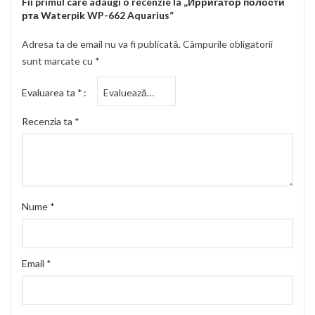
Fii primul care adaugi o recenzie la „Ирригатор полости
рта Waterpik WP-662 Aquarius”
Adresa ta de email nu va fi publicată.
Câmpurile obligatorii
sunt marcate cu
*
Evaluarea ta
*
Recenzia ta
*
Nume
*
Email
*