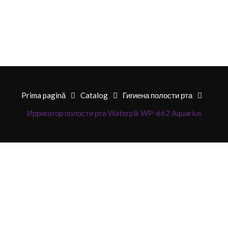
Prima pagină
Catalog
Гигиена полости рта
Ирригатор полости рта Waterpik WP-662 Aquarius