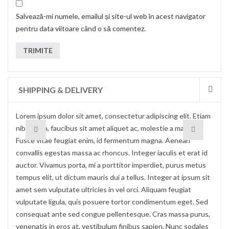
Salvează-mi numele, emailul și site-ul web în acest navigator
pentru data viitoare când o să comentez.
SHIPPING & DELIVERY
Lorem ipsum dolor sit amet, consectetur adipiscing elit. Etiam
nibh ligula, faucibus sit amet aliquet ac, molestie a massa.
Fusce vitae feugiat enim, id fermentum magna. Aenean
convallis egestas massa ac rhoncus. Integer iaculis et erat id
auctor. Vivamus porta, mi a porttitor imperdiet, purus metus
tempus elit, ut dictum mauris dui a tellus. Integer at ipsum sit
amet sem vulputate ultricies in vel orci. Aliquam feugiat
vulputate ligula, quis posuere tortor condimentum eget. Sed
consequat ante sed congue pellentesque. Cras massa purus,
venenatis in eros at, vestibulum finibus sapien. Nunc sodales