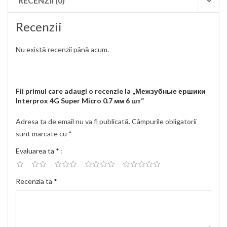
RECENZII (0)
Recenzii
Nu există recenzii până acum.
Fii primul care adaugi o recenzie la „Межзубные ершики
Interprox 4G Super Micro 0.7 мм 6 шт”
Adresa ta de email nu va fi publicată.
Câmpurile obligatorii
sunt marcate cu
*
Evaluarea ta
*
Recenzia ta
*