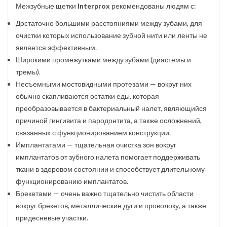
Межзубные щетки
Interprox
рекомендованы людям с:
Достаточно большими расстояниями между зубами, для
очистки которых использование зубной нити или ленты не
является эффективным.
Широкими промежутками между зубами (диастемы и
тремы).
Несъемными мостовидными протезами — вокруг них
обычно скапливаются остатки еды, которая
преобразовывается в бактериальный налет, являющийся
причиной гингивита и пародонтита, а также осложнений,
связанных с функционированием конструкции.
Имплантатами — тщательная очистка зон вокруг
имплантатов от зубного налета помогает поддерживать
ткани в здоровом состоянии и способствует длительному
функционированию имплантатов.
Брекетами — очень важно тщательно чистить области
вокруг брекетов, металлические дуги и проволоку, а также
придесневые участки.