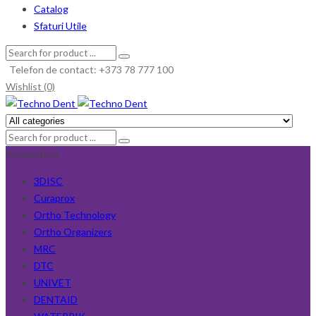
Catalog
Sfaturi Utile
Telefon de contact: +373 78 777 100
Wishlist (0)
Producători
3DISC
Curaprox
Ortho Technology
Ortho Organizers
MRC
DTC
UNIVET
DENTAID