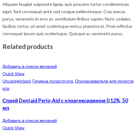
Aliquam feugiat vulputate ligula, quis posuere tortor condimentum
eget. Sed consequat ante sed congue pellentesque. Cras massa
purus, venenatis in eros at, vestibulum finibus sapien. Nunc sodales
facilisis tortor, sit amet scelerisque metus pharetra at. Proin efficitur
consequat ipsum quis scelerisque. Quisque ac venenatis purus.
Related products
Добавить в список желаний
Quick View
Uncategorized
,
Гигиена полости рта
,
Ополаскиватели для полости
рта
Спрей Dentaid Perio-Aid с хлоргексидином 0,12%, 50
мл
Добавить в список желаний
Quick View