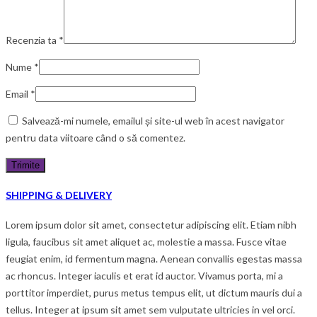
Recenzia ta
*
Nume
*
Email
*
Salvează-mi numele, emailul și site-ul web în acest navigator
pentru data viitoare când o să comentez.
SHIPPING & DELIVERY
Lorem ipsum dolor sit amet, consectetur adipiscing elit. Etiam nibh
ligula, faucibus sit amet aliquet ac, molestie a massa. Fusce vitae
feugiat enim, id fermentum magna. Aenean convallis egestas massa
ac rhoncus. Integer iaculis et erat id auctor. Vivamus porta, mi a
porttitor imperdiet, purus metus tempus elit, ut dictum mauris dui a
tellus. Integer at ipsum sit amet sem vulputate ultricies in vel orci.