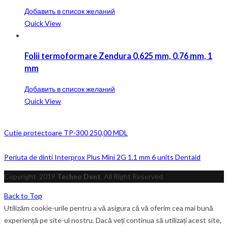
Добавить в список желаний
Quick View
Folii termoformare Zendura 0,625 mm, 0,76 mm, 1
mm
Добавить в список желаний
Quick View
Cutie protectoare TP-300
250,00
MDL
Periuta de dinti Interprox Plus Mini 2G 1.1 mm 6 units Dentaid
Copyright
2019
Techno Dent
. All Right Reserved.
Back to Top
Utilizăm cookie-urile pentru a vă asigura că vă oferim cea mai bună
experiență pe site-ul nostru. Dacă veți continua să utilizați acest site,