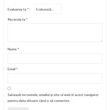
Evaluarea ta
*
Recenzia ta
*
Nume
*
Email
*
Salvează-mi numele, emailul și site-ul web în acest navigator
pentru data viitoare când o să comentez.