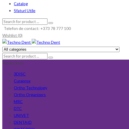
Catalog
Sfaturi Utile
Telefon de contact: +373 78 777 100
Wishlist (0)
Producători
3DISC
Curaprox
Ortho Technology
Ortho Organizers
MRC
DTC
UNIVET
DENTAID