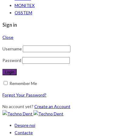
MONITEX
OSSTEM
Sign in
Close
Username
Password
Remember Me
Forgot Your Password?
No account yet?
Create an Account
Despre noi
Contacte