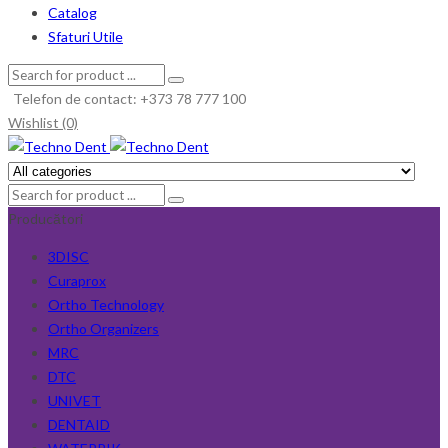
Catalog
Sfaturi Utile
Telefon de contact: +373 78 777 100
Wishlist (0)
Producători
3DISC
Curaprox
Ortho Technology
Ortho Organizers
MRC
DTC
UNIVET
DENTAID