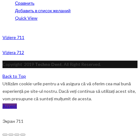
Сравнить
Добавить в список желаний
Quick View
Viziere 711
Viziera 712
Copyright
2019
Techno Dent
. All Right Reserved.
Back to Top
Utilizăm cookie-urile pentru a vă asigura că vă oferim cea mai bună
experiență pe site-ul nostru. Dacă veți continua să utilizați acest site,
vom presupune că sunteți mulțumit de acesta.
Accept
Экран 711