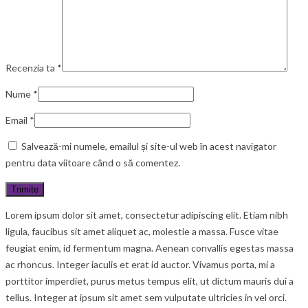
Recenzia ta
*
Nume
*
Email
*
Salvează-mi numele, emailul și site-ul web în acest navigator
pentru data viitoare când o să comentez.
Lorem ipsum dolor sit amet, consectetur adipiscing elit. Etiam nibh
ligula, faucibus sit amet aliquet ac, molestie a massa. Fusce vitae
feugiat enim, id fermentum magna. Aenean convallis egestas massa
ac rhoncus. Integer iaculis et erat id auctor. Vivamus porta, mi a
porttitor imperdiet, purus metus tempus elit, ut dictum mauris dui a
tellus. Integer at ipsum sit amet sem vulputate ultricies in vel orci.