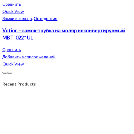
Сравнить
Quick View
Замки и кольца
,
Ортодонтия
Votion – замок-трубка на моляр неконвертируемый
MBT .022″ UL
Сравнить
Добавить в список желаний
Quick View
Recent Products