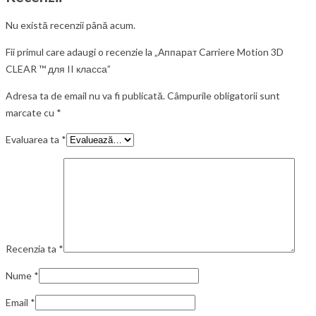
Nu există recenzii până acum.
Fii primul care adaugi o recenzie la „Аппарат Carriere Motion 3D
CLEAR ™ для II класса”
Adresa ta de email nu va fi publicată.
Câmpurile obligatorii sunt
marcate cu
*
Evaluarea ta
*
Recenzia ta
*
Nume
*
Email
*