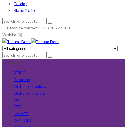
Catalog
Sfaturi Utile
Telefon de contact: +373 78 777 100
Wishlist (0)
Producători
3DISC
Curaprox
Ortho Technology
Ortho Organizers
MRC
DTC
UNIVET
DENTAID