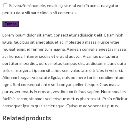
Salvează-mi numele, emailul și site-ul web în acest navigator
pentru data viitoare când o să comentez.
Lorem ipsum dolor sit amet, consectetur adipiscing elit. Etiam nibh
ligula, faucibus sit amet aliquet ac, molestie a massa. Fusce vitae
feugiat enim, id fermentum magna. Aenean convallis egestas massa
ac rhoncus. Integer iaculis et erat id auctor. Vivamus porta, mi a
porttitor imperdiet, purus metus tempus elit, ut dictum mauris dui a
tellus. Integer at ipsum sit amet sem vulputate ultricies in vel orci.
Aliquam feugiat vulputate ligula, quis posuere tortor condimentum
eget. Sed consequat ante sed congue pellentesque. Cras massa
purus, venenatis in eros at, vestibulum finibus sapien. Nunc sodales
facilisis tortor, sit amet scelerisque metus pharetra at. Proin efficitur
consequat ipsum quis scelerisque. Quisque ac venenatis purus.
Related products