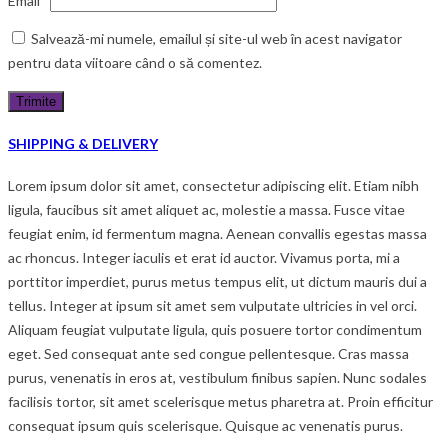
Email
*
Salvează-mi numele, emailul și site-ul web în acest navigator
pentru data viitoare când o să comentez.
SHIPPING & DELIVERY
Lorem ipsum dolor sit amet, consectetur adipiscing elit. Etiam nibh
ligula, faucibus sit amet aliquet ac, molestie a massa. Fusce vitae
feugiat enim, id fermentum magna. Aenean convallis egestas massa
ac rhoncus. Integer iaculis et erat id auctor. Vivamus porta, mi a
porttitor imperdiet, purus metus tempus elit, ut dictum mauris dui a
tellus. Integer at ipsum sit amet sem vulputate ultricies in vel orci.
Aliquam feugiat vulputate ligula, quis posuere tortor condimentum
eget. Sed consequat ante sed congue pellentesque. Cras massa
purus, venenatis in eros at, vestibulum finibus sapien. Nunc sodales
facilisis tortor, sit amet scelerisque metus pharetra at. Proin efficitur
consequat ipsum quis scelerisque. Quisque ac venenatis purus.