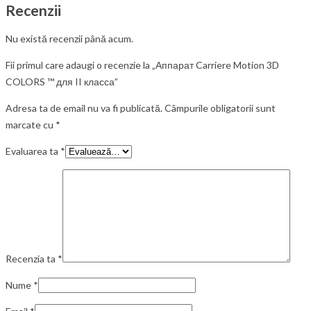
Recenzii
Nu există recenzii până acum.
Fii primul care adaugi o recenzie la „Аппарат Carriere Motion 3D
COLORS ™ для II класса”
Adresa ta de email nu va fi publicată.
Câmpurile obligatorii sunt
marcate cu
*
Evaluarea ta
*
Recenzia ta
*
Nume
*