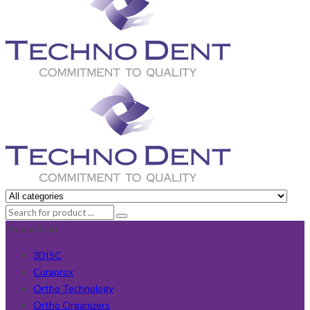
Producători
3DISC
Curaprox
Ortho Technology
Ortho Organizers