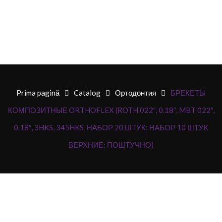
Prima pagină
Catalog
Ортодонтия
БРЕКЕТЫ
КОМПОЗИТНЫЕ ORTHOFLEX (ROTH 022″, 0.18″, MBT 022″,
0.18″, 3HKS, 345HKS, НАБОР 20 ШТУК; НАБОР 10 ШТУК
ВЕРХНИЕ; ПОШТУЧНО)