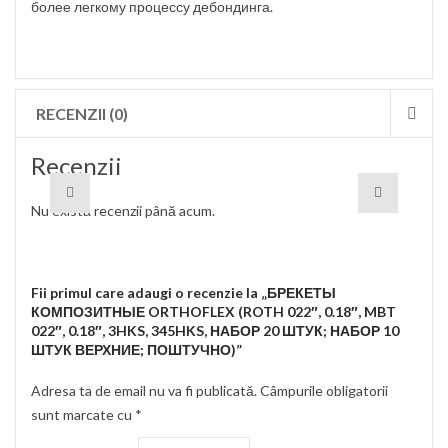
более легкому процессу дебондинга.
RECENZII (0)
Recenzii
Nu există recenzii până acum.
Fii primul care adaugi o recenzie la „БРЕКЕТЫ
КОМПОЗИТНЫЕ ORTHOFLEX (ROTH 022″, 0.18″, MBT
022″, 0.18″, 3HKS, 345HKS, НАБОР 20 ШТУК; НАБОР 10
ШТУК ВЕРХНИЕ; ПОШТУЧНО)”
Adresa ta de email nu va fi publicată.
Câmpurile obligatorii
sunt marcate cu
*