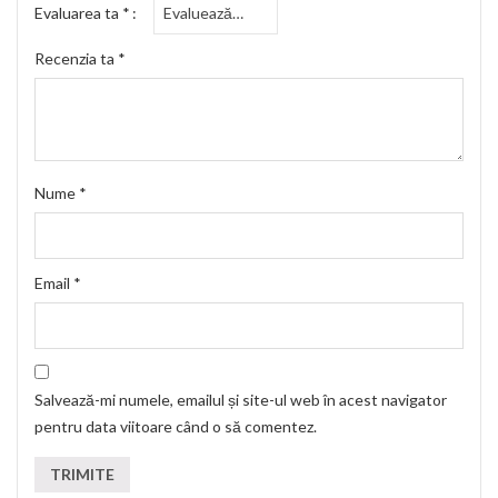
Evaluarea ta
*
Recenzia ta
*
Nume
*
Email
*
Salvează-mi numele, emailul și site-ul web în acest navigator
pentru data viitoare când o să comentez.