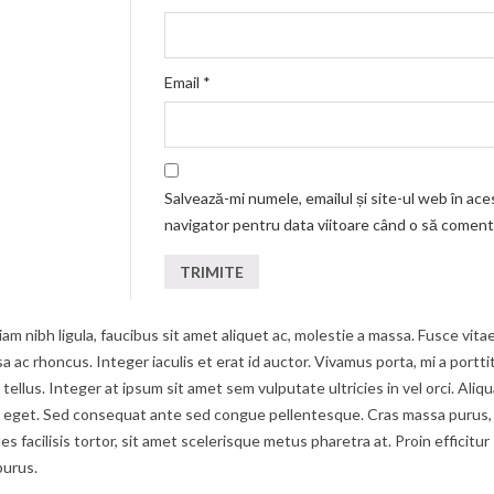
Email
*
Salvează-mi numele, emailul și site-ul web în ace
navigator pentru data viitoare când o să coment
am nibh ligula, faucibus sit amet aliquet ac, molestie a massa. Fusce vita
c rhoncus. Integer iaculis et erat id auctor. Vivamus porta, mi a portti
tellus. Integer at ipsum sit amet sem vulputate ultricies in vel orci. Aliq
um eget. Sed consequat ante sed congue pellentesque. Cras massa purus,
s facilisis tortor, sit amet scelerisque metus pharetra at. Proin efficitur
purus.