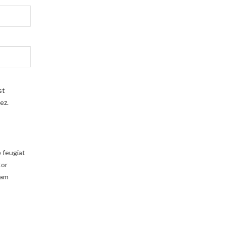
st
ez.
e feugiat
tor
uam