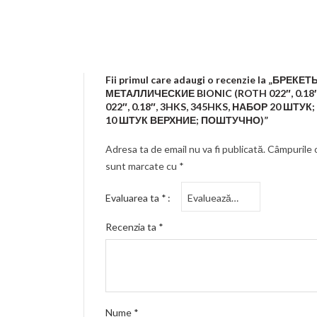
Fii primul care adaugi o recenzie la „БРЕКЕТ
МЕТАЛЛИЧЕСКИЕ BIONIC (ROTH 022″, 0.18
022″, 0.18″, 3HKS, 345HKS, НАБОР 20 ШТУК
10 ШТУК ВЕРХНИЕ; ПОШТУЧНО)”
Adresa ta de email nu va fi publicată.
Câmpurile o
sunt marcate cu
*
Evaluarea ta
*
Recenzia ta
*
Nume
*