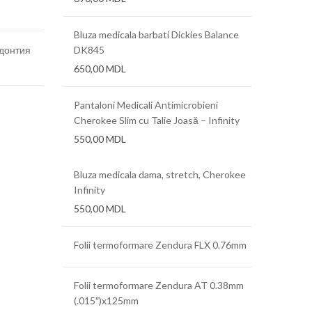
Bluza medicala barbati Dickies Balance
донтия
DK845
650,00
MDL
Pantaloni Medicali Antimicrobieni
Cherokee Slim cu Talie Joasă – Infinity
550,00
MDL
Bluza medicala dama, stretch, Cherokee
Infinity
550,00
MDL
Folii termoformare Zendura FLX 0.76mm
Folii termoformare Zendura AT 0.38mm
(.015″)x125mm