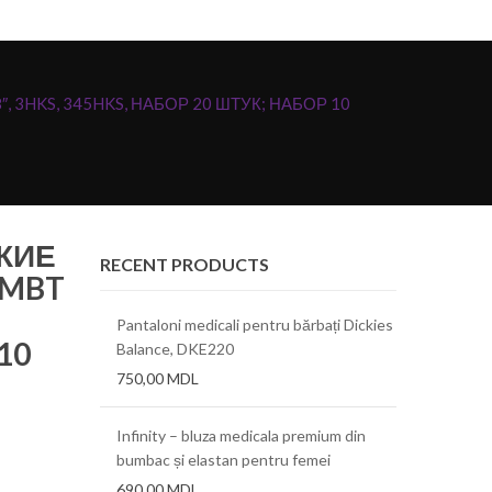
″, 3HKS, 345HKS, НАБОР 20 ШТУК; НАБОР 10
КИЕ
RECENT PRODUCTS
, MBT
Pantaloni medicali pentru bărbați Dickies
10
Balance, DKE220
750,00
MDL
Infinity – bluza medicala premium din
bumbac și elastan pentru femei
690,00
MDL