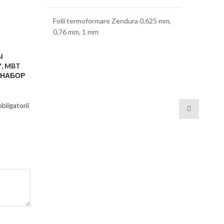
Folii termoformare Zendura 0,625 mm,
0,76 mm, 1 mm
Ы
″, MBT
; НАБОР
bligatorii