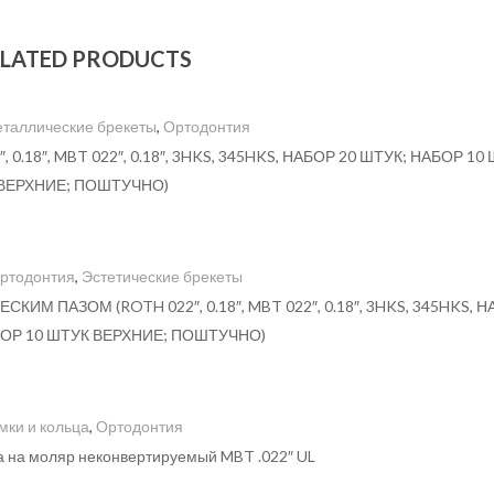
LATED PRODUCTS
таллические брекеты
,
Ортодонтия
18″, MBT 022″, 0.18″, 3HKS, 345HKS, НАБОР 20 ШТУК; НАБОР 10
ВЕРХНИЕ; ПОШТУЧНО)
ртодонтия
,
Эстетические брекеты
М ПАЗОМ (ROTH 022″, 0.18″, MBT 022″, 0.18″, 3HKS, 345HKS, 
БОР 10 ШТУК ВЕРХНИЕ; ПОШТУЧНО)
мки и кольца
,
Ортодонтия
ка на моляр неконвертируемый MBT .022″ UL