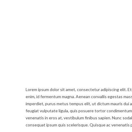
Lorem ipsum dolor sit amet, consectetur adipiscing elit. Eti
enim, id fermentum magna. Aenean convallis egestas massa a
imperdiet, purus metus tempus elit, ut dictum mauris dui a 
feugiat vulputate ligula, quis posuere tortor condiment
venenatis in eros at, vestibulum finibus sapien. Nunc sodale
consequat ipsum quis scelerisque. Quisque ac venenatis 