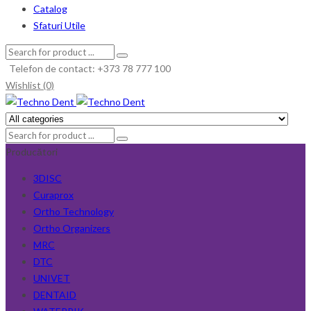
Catalog
Sfaturi Utile
Telefon de contact: +373 78 777 100
Wishlist (0)
Producători
3DISC
Curaprox
Ortho Technology
Ortho Organizers
MRC
DTC
UNIVET
DENTAID