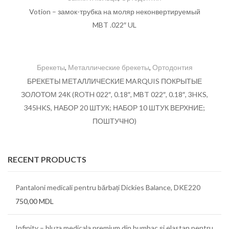
Votion – замок-трубка на моляр неконвертируемый
MBT .022″ UL
Брекеты
,
Металлические брекеты
,
Ортодонтия
БРЕКЕТЫ МЕТАЛЛИЧЕСКИЕ MARQUIS ПОКРЫТЫЕ
ЗОЛОТОМ 24К (ROTH 022″, 0.18″, MBT 022″, 0.18″, 3HKS,
345HKS, НАБОР 20 ШТУК; НАБОР 10 ШТУК ВЕРХНИЕ;
ПОШТУЧНО)
RECENT PRODUCTS
Pantaloni medicali pentru bărbați Dickies Balance, DKE220
750,00
MDL
Infinity – bluza medicala premium din bumbac și elastan pentru