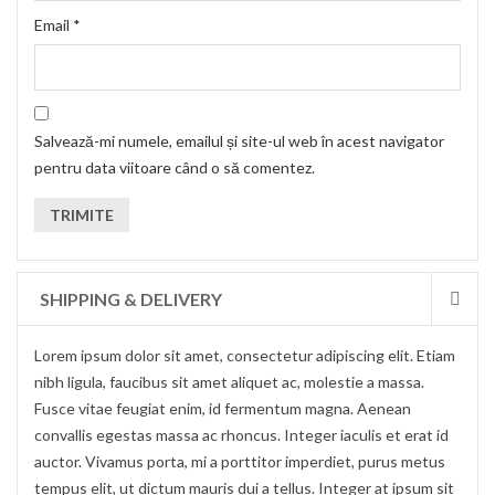
Email
*
Salvează-mi numele, emailul și site-ul web în acest navigator
pentru data viitoare când o să comentez.
SHIPPING & DELIVERY
Lorem ipsum dolor sit amet, consectetur adipiscing elit. Etiam
nibh ligula, faucibus sit amet aliquet ac, molestie a massa.
Fusce vitae feugiat enim, id fermentum magna. Aenean
convallis egestas massa ac rhoncus. Integer iaculis et erat id
auctor. Vivamus porta, mi a porttitor imperdiet, purus metus
tempus elit, ut dictum mauris dui a tellus. Integer at ipsum sit