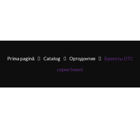
Prima pagină
Catalog
Ортодонтия
Брекеты DTC
серии Sweet