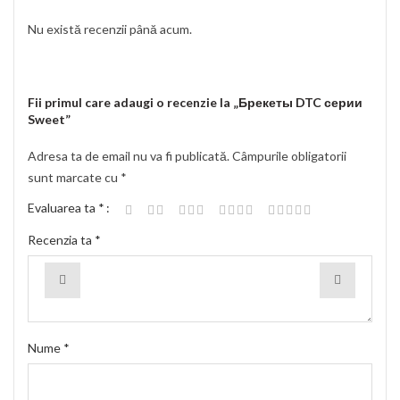
Nu există recenzii până acum.
Fii primul care adaugi o recenzie la „Брекеты DTC серии
Sweet”
Adresa ta de email nu va fi publicată.
Câmpurile obligatorii
sunt marcate cu
*
Evaluarea ta
*
Recenzia ta
*
Nume
*