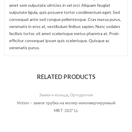
amet sem vulputate ultricies in vel orci. Aliquam feugiat
vulputate ligula, quis posuere tortor condimentum eget. Sed
consequat ante sed congue pellentesque. Cras massa purus,
venenatis in eros at, vestibulum finibus sapien. Nunc sodales
facilisis tortor, sit amet scelerisque metus pharetra at. Proin
efficitur consequat ipsum quis scelerisque. Quisque ac
venenatis purus.
RELATED PRODUCTS
Замки и кольца
,
Ортодонтия
Votion – замок-трубка на моляр неконвертируемый
MBT .022″ LL