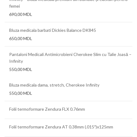
femei
690,00
MDL
Bluza medicala barbati Dickies Balance DK845
650,00
MDL
Pantaloni Medicali Antimicrobieni Cherokee Slim cu Talie Joasă –
Infinity
550,00
MDL
Bluza medicala dama, stretch, Cherokee Infinity
550,00
MDL
Folii termoformare Zendura FLX 0.76mm
Folii termoformare Zendura AT 0.38mm (.015″)x125mm