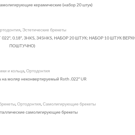
молигирующие керамические (набор 20 штук)
ртодонтия
,
Эстетические брекеты
T 022″, 0.18″, 3HKS, 345HKS, НАБОР 20 ШТУК; НАБОР 10 ШТУК ВЕРХ
ПОШТУЧНО)
мки и кольца
,
Ортодонтия
ка на моляр неконвертируемый Roth .022″ UR
брекеты
,
Ортодонтия
,
Самолигирующие брекеты
металлические самолигирующие брекеты