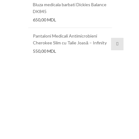
Bluza medicala barbati Dickies Balance
DK845
a 0,625 mm,
Folii term
650,00
MDL
0,76 mm, 1
Pantaloni Medicali Antimicrobieni
Cherokee Slim cu Talie Joasă – Infinity
550,00
MDL