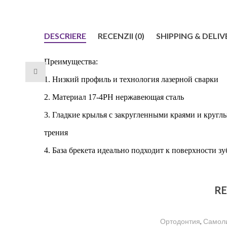
DESCRIERE
RECENZII (0)
SHIPPING & DELIV
Преимуществ
а
:
1.
Низкий
профиль и технология лазерной сварки
2. Материал 17-4PH нержавеющая сталь
3. Гладки
е
крыль
я
с закругленным
и
краям
и
и к
ругл
трения
4.
База брекета
идеально подходит
к
поверхности
зу
RE
Ортодонтия
,
Самол