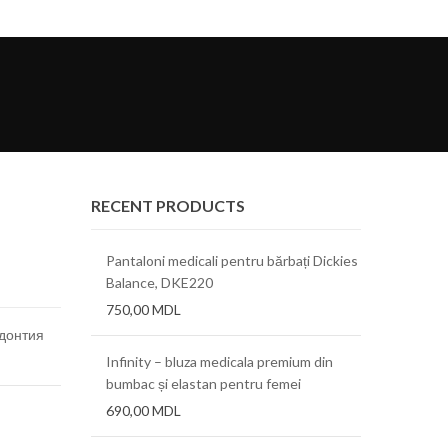
RECENT PRODUCTS
tch, Cherokee
Pantaloni medicali pentru bărbați Dickies
Bluza medic
Balance, DKE220
Infinity
750,00
MDL
550,00
MD
донтия
ra FLX 0.76mm
Infinity – bluza medicala premium din
Folii term
bumbac și elastan pentru femei
690,00
MDL
ra AT 0.38mm
Folii term
(.015″)x12