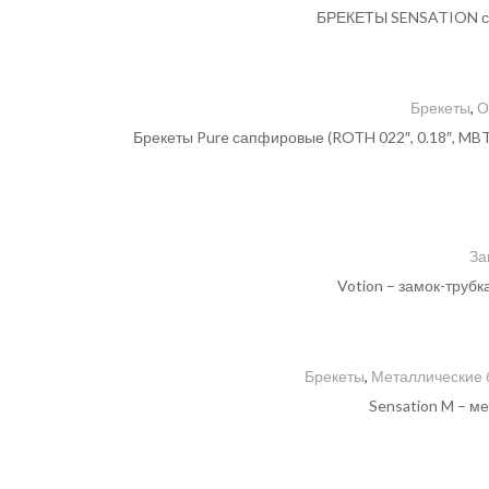
БРЕКЕТЫ SENSATION са
Брекеты
,
О
Брекеты Pure сапфировые (ROTH 022″, 0.18″, MB
За
Votion – замок-труб
Брекеты
,
Металлические 
Sensation M – 