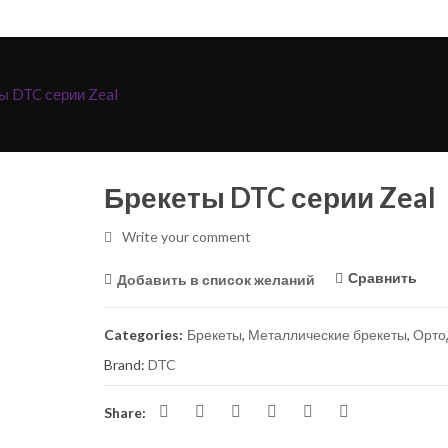
ы DTC серии Zeal
Брекеты DTC серии Zeal
Write your comment
Pantaloni medicali pentru bărbați Dickies
Bluza medicala dama, stre
Сравнить
Добавить в список желаний
Balance, DKE220
Infinity
750,00
MDL
550,00
MDL
Categories:
Брекеты
,
Металлические брекеты
,
Орто
Infinity – bluza medicala premium din
Folii termoformare Zendu
Brand:
DTC
bumbac și elastan pentru femei
690,00
MDL
Share:
Folii termoformare Zendu
(.015″)x125mm