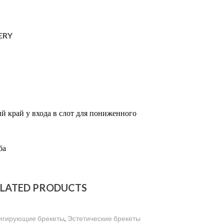
Bluza medicala barbati Dickies Balance
DK845
Folii termoformare Zendur
650,00
MDL
ERY
0,76 mm, 1 mm
Pantaloni Medicali Antimicrobieni
Cherokee Slim cu Talie Joasă – Infinity
550,00
MDL
ый
край у входа в с
лот
для
пониженного
б
а
LATED PRODUCTS
игирующие брекеты
,
Эстетические брекеты