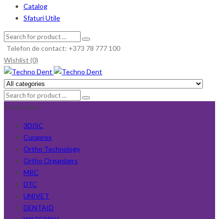
Catalog
Sfaturi Utile
Telefon de contact: +373 78 777 100
Wishlist (0)
Producători
3DISC
Curaprox
Ortho Technology
Ortho Organizers
MRC
DTC
UNIVET
DENTAID