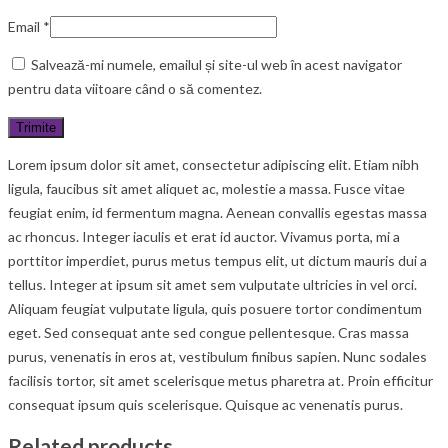
Email
*
Salvează-mi numele, emailul și site-ul web în acest navigator
pentru data viitoare când o să comentez.
Lorem ipsum dolor sit amet, consectetur adipiscing elit. Etiam nibh
ligula, faucibus sit amet aliquet ac, molestie a massa. Fusce vitae
feugiat enim, id fermentum magna. Aenean convallis egestas massa
ac rhoncus. Integer iaculis et erat id auctor. Vivamus porta, mi a
porttitor imperdiet, purus metus tempus elit, ut dictum mauris dui a
tellus. Integer at ipsum sit amet sem vulputate ultricies in vel orci.
Aliquam feugiat vulputate ligula, quis posuere tortor condimentum
eget. Sed consequat ante sed congue pellentesque. Cras massa
purus, venenatis in eros at, vestibulum finibus sapien. Nunc sodales
facilisis tortor, sit amet scelerisque metus pharetra at. Proin efficitur
consequat ipsum quis scelerisque. Quisque ac venenatis purus.
Related products