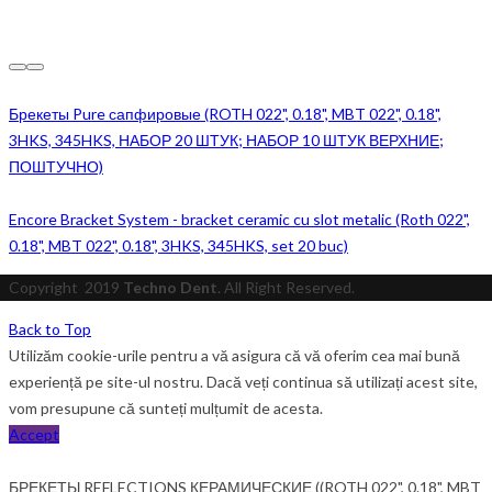
Брекеты Pure сапфировые (ROTH 022", 0.18", MBT 022", 0.18",
3HKS, 345HKS, НАБОР 20 ШТУК; НАБОР 10 ШТУК ВЕРХНИЕ;
ПОШТУЧНО)
Encore Bracket System - bracket ceramic cu slot metalic (Roth 022",
0.18", MBT 022", 0.18", 3HKS, 345HKS, set 20 buc)
Copyright
2019
Techno Dent
. All Right Reserved.
Back to Top
Utilizăm cookie-urile pentru a vă asigura că vă oferim cea mai bună
experiență pe site-ul nostru. Dacă veți continua să utilizați acest site,
vom presupune că sunteți mulțumit de acesta.
Accept
БРЕКЕТЫ REFLECTIONS КЕРАМИЧЕСКИЕ ((ROTH 022", 0.18", MBT