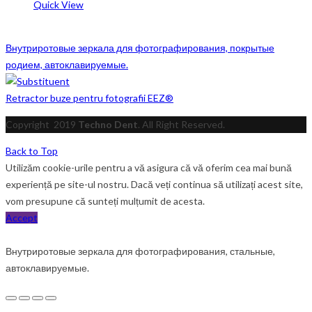
Quick View
Внутриротовые зеркала для фотографирования, покрытые
родием, автоклавируемые.
Retractor buze pentru fotografii EEZ®
Copyright
2019
Techno Dent
. All Right Reserved.
Back to Top
Utilizăm cookie-urile pentru a vă asigura că vă oferim cea mai bună
experiență pe site-ul nostru. Dacă veți continua să utilizați acest site,
vom presupune că sunteți mulțumit de acesta.
Accept
Внутриротовые зеркала для фотографирования, стальные,
автоклавируемые.