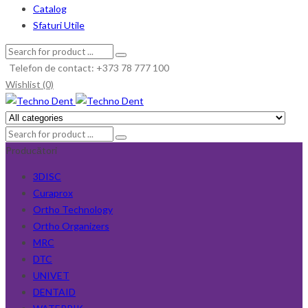
Catalog
Sfaturi Utile
Telefon de contact: +373 78 777 100
Wishlist (0)
Producători
3DISC
Curaprox
Ortho Technology
Ortho Organizers
MRC
DTC
UNIVET
DENTAID