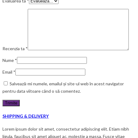
Evaluarea ta
*
Recenzia ta
*
Nume
*
Email
*
Salvează-mi numele, emailul și site-ul web în acest navigator
pentru data viitoare când o să comentez.
SHIPPING & DELIVERY
Lorem ipsum dolor sit amet, consectetur adipiscing elit. Etiam nibh
ligula, faucibus sit amet aliquet ac, molestie a massa. Fusce vitae