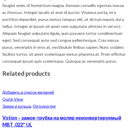
feugiat enim, id fermentum magna. Aenean convallis egestas massa
ac rhoncus. Integer iaculis et erat id auctor. Vivamus porta, mi a
porttitor imperdiet, purus metus tempus elit, ut dictum mauris dui a
tellus. Integer at ipsum sit amet sem vulputate ultricies in vel orci.
Aliquam feugiat vulputate ligula, quis posuere tortor condimentum
eget. Sed consequat ante sed congue pellentesque. Cras massa
purus, venenatis in eros at, vestibulum finibus sapien. Nunc sodales
facilisis tortor, sit amet scelerisque metus pharetra at. Proin efficitur
consequat ipsum quis scelerisque. Quisque ac venenatis purus.
Related products
Добавить в список желаний
Quick View
Замки и кольца
,
Ортодонтия
Votion – замок-трубка на моляр неконвертируемый
MBT .022″ UL