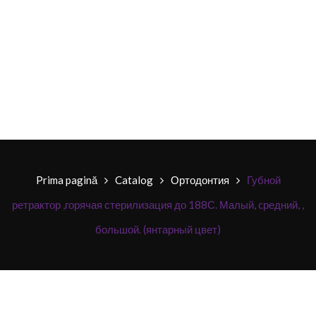
Prima pagină
Catalog
Ортодонтия
Губной
ретрактор ,горячая стерилизация до 188С. Малый, cредний, ,
большой. (янтарный цвет)