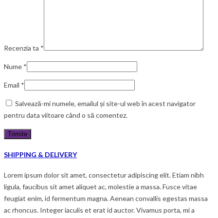
Recenzia ta
*
Nume
*
Email
*
Salvează-mi numele, emailul și site-ul web în acest navigator
pentru data viitoare când o să comentez.
SHIPPING & DELIVERY
Lorem ipsum dolor sit amet, consectetur adipiscing elit. Etiam nibh
ligula, faucibus sit amet aliquet ac, molestie a massa. Fusce vitae
feugiat enim, id fermentum magna. Aenean convallis egestas massa
ac rhoncus. Integer iaculis et erat id auctor. Vivamus porta, mi a