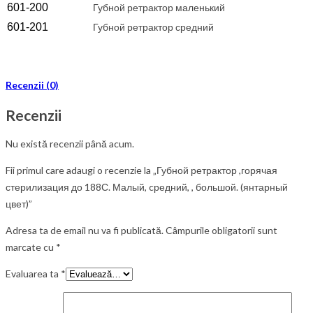
601-2
00
Губной ретрактор маленький
601-2
01
Губной ретрактор средний
Recenzii (0)
Recenzii
Nu există recenzii până acum.
Fii primul care adaugi o recenzie la „Губной ретрактор ,горячая
стерилизация до 188С. Малый, cредний, , большой. (янтарный
цвет)”
Adresa ta de email nu va fi publicată.
Câmpurile obligatorii sunt
marcate cu
*
Evaluarea ta
*