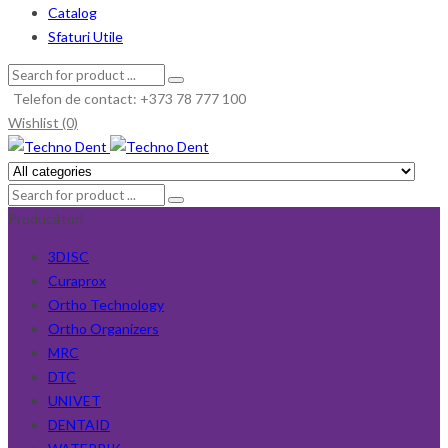
Catalog
Sfaturi Utile
Telefon de contact: +373 78 777 100
Wishlist (0)
Producători
3DISC
Curaprox
Ortho Technology
Ortho Organizers
MRC
DTC
UNIVET
DENTAID