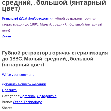
cредний, , большой. (янтарный
цвет)
Prima pagină
Catalog
Ортодонтия
Губной ретрактор ,горячая
стерилизация до 188С. Малый, cредний, , большой. (янтарный
цвет)
Zoom
Губной ретрактор ,горячая стерилизация
до 188С. Малый, cредний, , большой.
(янтарный цвет)
Write your comment
Добавить в список желаний
Сравнить
Categories:
Адгезивы
,
Ортодонтия
Brand:
Ortho Technology
Share: