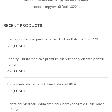
Votion – Мини замок-трубка на 2 моляр
неконвертируемый Roth .022″ LL
RECENT PRODUCTS
Pantaloni medicali pentru bărbați Dickies Balance, DKE220
750,00
MDL
Infinity – bluza medicala premium din bumbac și elastan pentru
femei
690,00
MDL
Bluza medicala barbati Dickies Balance DK845
650,00
MDL
Pantaloni Medicali Antimicrobieni Cherokee Slim cu Talie Joasă –
Infinity