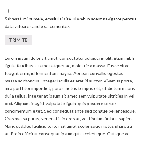
Salvează-mi numele, emailul și site-ul web în acest navigator pentru
data viitoare când o să comentez.
Lorem ipsum dolor sit amet, consectetur adipiscing elit. Etiam nibh
ligula, faucibus sit amet aliquet ac, molestie a massa. Fusce vitae
feugiat enim, id fermentum magna. Aenean convallis egestas
massa ac rhoncus. Integer iaculis et erat id auctor. Vivamus porta,
mi a porttitor imperdiet, purus metus tempus elit, ut dictum mauris
dui a tellus. Integer at ipsum sit amet sem vulputate ultricies in vel
orci. Aliquam feugiat vulputate ligula, quis posuere tortor
condimentum eget. Sed consequat ante sed congue pellentesque.
Cras massa purus, venenatis in eros at, vestibulum finibus sapien.
Nunc sodales facilisis tortor, sit amet scelerisque metus pharetra
at. Proin efficitur consequat ipsum quis scelerisque. Quisque ac