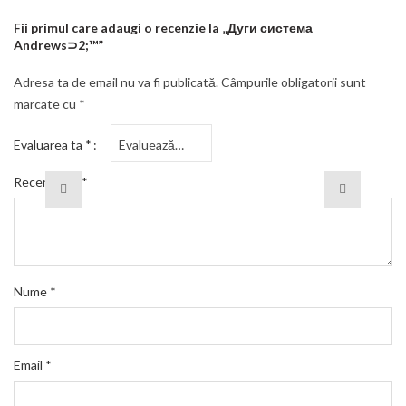
Fii primul care adaugi o recenzie la „Дуги система
Andrews⊃2;™”
Adresa ta de email nu va fi publicată.
Câmpurile obligatorii sunt
marcate cu
*
Evaluarea ta
*
Recenzia ta
*
Nume
*
Email
*