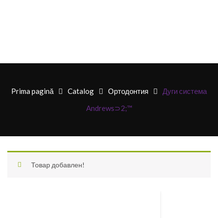
Prima pagină
Catalog
Ортодонтия
Дуги система
Andrews⊃2;™
Товар добавлен!