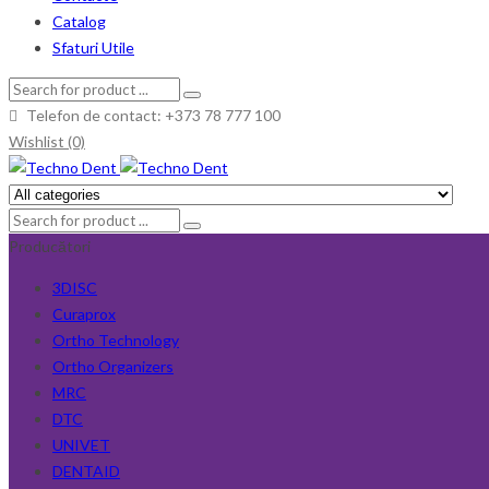
Catalog
Sfaturi Utile
Telefon de contact: +373 78 777 100
Wishlist (0)
Producători
3DISC
Curaprox
Ortho Technology
Ortho Organizers
MRC
DTC
UNIVET
DENTAID