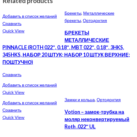
Related products
Брекеты
,
Металлические
Добавить в список желаний
брекеты
,
Ортодонтия
Сравнить
Quick View
БРЕКЕТЫ
МЕТАЛЛИЧЕСКИЕ
PINNACLE (ROTH 022″, 0.18″, MBT 022″, 0.18″, 3HKS,
345HKS, НАБОР 20 ШТУК; НАБОР 10 ШТУК ВЕРХНИЕ;
ПОШТУЧНО)
Сравнить
Добавить в список желаний
Quick View
Замки и кольца
,
Ортодонтия
Добавить в список желаний
Сравнить
Votion – замок-трубка на
Quick View
моляр неконвертируемый
Roth .022″ UL