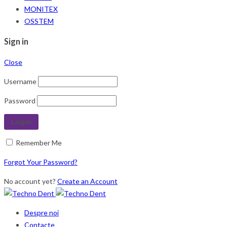
MONITEX
OSSTEM
Sign in
Close
Username
Password
Remember Me
Forgot Your Password?
No account yet?
Create an Account
Despre noi
Contacte