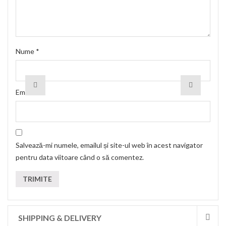
Nume
*
Email
*
Salvează-mi numele, emailul și site-ul web în acest navigator
pentru data viitoare când o să comentez.
SHIPPING & DELIVERY