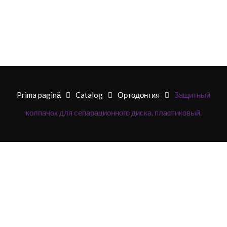
Prima pagină
Catalog
Ортодонтия
Защитный
колпачок для сепарационного диска, пластиковый.