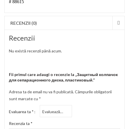
# 88615
RECENZII (0)
Recenzii
Nu există recenzii până acum.
Fii primul care adaugi o recenzie la „Защитный колпачок
для сепарационного диска, пластиковый.”
Adresa ta de email nu va fi publicată.
Câmpurile obligatorii
sunt marcate cu
*
Evaluarea ta
*
Recenzia ta
*