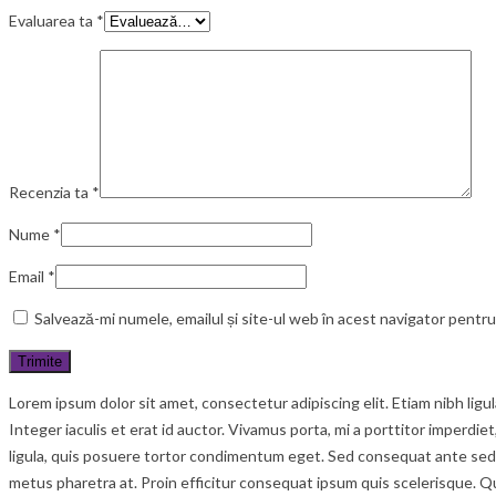
Evaluarea ta
*
Recenzia ta
*
Nume
*
Email
*
Salvează-mi numele, emailul și site-ul web în acest navigator pentr
Lorem ipsum dolor sit amet, consectetur adipiscing elit. Etiam nibh lig
Integer iaculis et erat id auctor. Vivamus porta, mi a porttitor imperdie
ligula, quis posuere tortor condimentum eget. Sed consequat ante sed c
metus pharetra at. Proin efficitur consequat ipsum quis scelerisque. Q