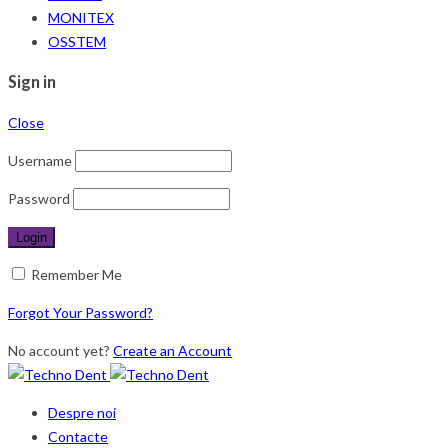
MONITEX
OSSTEM
Sign in
Close
Username
Password
Remember Me
Forgot Your Password?
No account yet?
Create an Account
Despre noi
Contacte