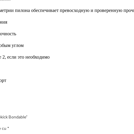
метрии пилона обеспечивает превосходную и проверенную проч
ения
рочность
любым углом
 2, если это необходимо
орт
ekick Bondable”
e cu
*