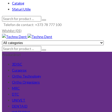
Catalog
Sfaturi Utile
Telefon de contact: +373 78 777 100
Wishlist (01)
Producători
3DISC
Curaprox
Ortho Technology
Ortho Organizers
MRC
DTC
UNIVET
DENTAID