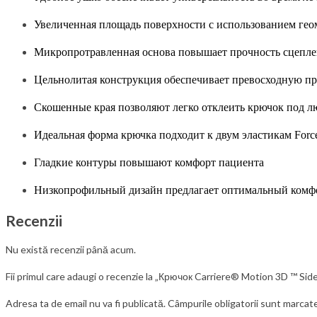
Увеличенная площадь поверхности с использованием гео
Микропротравленная основа повышает прочность сцепл
Цельнолитая конструкция обеспечивает превосходную п
Скошенные края позволяют легко отклеить крючок под 
Идеальная форма крючка подходит к двум эластикам Force
Гладкие контуры повышают комфорт пациента
Низкопрофильный дизайн предлагает оптимальный комф
Recenzii
Nu există recenzii până acum.
Fii primul care adaugi o recenzie la „Крючок Carriere® Motion 3D ™ Sid
Adresa ta de email nu va fi publicată.
Câmpurile obligatorii sunt marcat