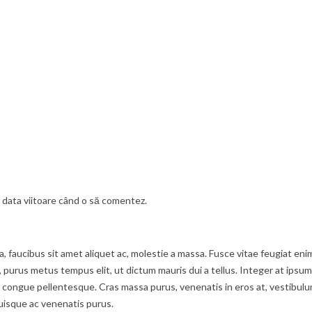
u data viitoare când o să comentez.
ula, faucibus sit amet aliquet ac, molestie a massa. Fusce vitae feugiat 
t, purus metus tempus elit, ut dictum mauris dui a tellus. Integer at ipsum
ongue pellentesque. Cras massa purus, venenatis in eros at, vestibulum f
uisque ac venenatis purus.