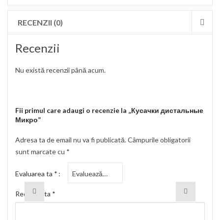
RECENZII (0)
Recenzii
Nu există recenzii până acum.
Fii primul care adaugi o recenzie la „Кусачки дистальные
Микро”
Adresa ta de email nu va fi publicată.
Câmpurile obligatorii
sunt marcate cu
*
Evaluarea ta
*
Recenzia ta
*