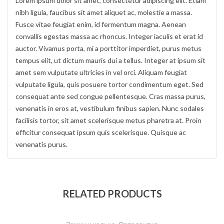
Lorem ipsum dolor sit amet, consectetur adipiscing elit. Etiam
nibh ligula, faucibus sit amet aliquet ac, molestie a massa.
Fusce vitae feugiat enim, id fermentum magna. Aenean
convallis egestas massa ac rhoncus. Integer iaculis et erat id
auctor. Vivamus porta, mi a porttitor imperdiet, purus metus
tempus elit, ut dictum mauris dui a tellus. Integer at ipsum sit
amet sem vulputate ultricies in vel orci. Aliquam feugiat
vulputate ligula, quis posuere tortor condimentum eget. Sed
consequat ante sed congue pellentesque. Cras massa purus,
venenatis in eros at, vestibulum finibus sapien. Nunc sodales
facilisis tortor, sit amet scelerisque metus pharetra at. Proin
efficitur consequat ipsum quis scelerisque. Quisque ac
venenatis purus.
RELATED PRODUCTS