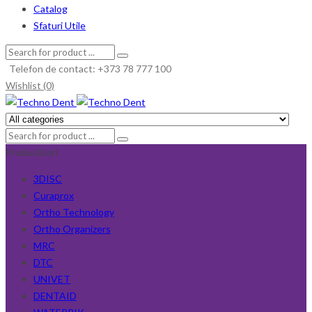
Catalog
Sfaturi Utile
Telefon de contact: +373 78 777 100
Wishlist (0)
Producători
3DISC
Curaprox
Ortho Technology
Ortho Organizers
MRC
DTC
UNIVET
DENTAID