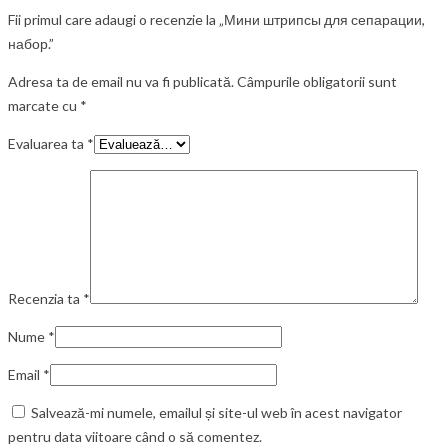
Fii primul care adaugi o recenzie la „Мини штрипсы для сепарации,
набор.”
Adresa ta de email nu va fi publicată.
Câmpurile obligatorii sunt
marcate cu
*
Evaluarea ta
*
Recenzia ta
*
Nume
*
Email
*
Salvează-mi numele, emailul și site-ul web în acest navigator
pentru data viitoare când o să comentez.