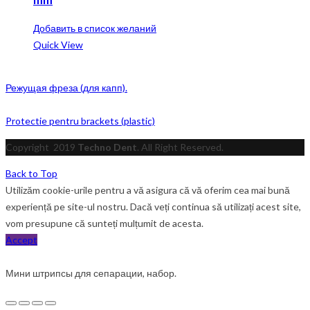
Добавить в список желаний
Quick View
Режущая фреза (для капп).
Protectie pentru brackets (plastic)
Copyright
2019
Techno Dent
. All Right Reserved.
Back to Top
Utilizăm cookie-urile pentru a vă asigura că vă oferim cea mai bună
experiență pe site-ul nostru. Dacă veți continua să utilizați acest site,
vom presupune că sunteți mulțumit de acesta.
Accept
Мини штрипсы для сепарации, набор.