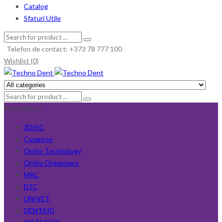
Catalog
Sfaturi Utile
Telefon de contact: +373 78 777 100
Wishlist (0)
Producători
3DISC
Curaprox
Ortho Technology
Ortho Organizers
MRC
DTC
UNIVET
DENTAID