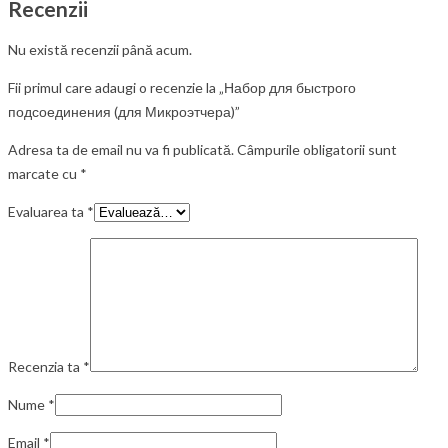
Recenzii
Nu există recenzii până acum.
Fii primul care adaugi o recenzie la „Набор для быстрого
подсоединения (для Микроэтчера)”
Adresa ta de email nu va fi publicată.
Câmpurile obligatorii sunt
marcate cu
*
Evaluarea ta
*
Recenzia ta
*
Nume
*
Email
*