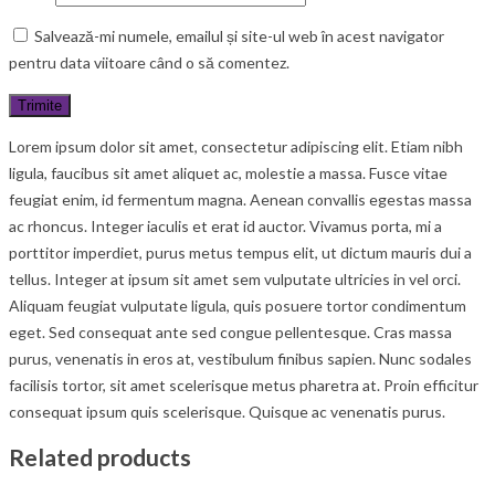
Salvează-mi numele, emailul și site-ul web în acest navigator
pentru data viitoare când o să comentez.
Lorem ipsum dolor sit amet, consectetur adipiscing elit. Etiam nibh
ligula, faucibus sit amet aliquet ac, molestie a massa. Fusce vitae
feugiat enim, id fermentum magna. Aenean convallis egestas massa
ac rhoncus. Integer iaculis et erat id auctor. Vivamus porta, mi a
porttitor imperdiet, purus metus tempus elit, ut dictum mauris dui a
tellus. Integer at ipsum sit amet sem vulputate ultricies in vel orci.
Aliquam feugiat vulputate ligula, quis posuere tortor condimentum
eget. Sed consequat ante sed congue pellentesque. Cras massa
purus, venenatis in eros at, vestibulum finibus sapien. Nunc sodales
facilisis tortor, sit amet scelerisque metus pharetra at. Proin efficitur
consequat ipsum quis scelerisque. Quisque ac venenatis purus.
Related products